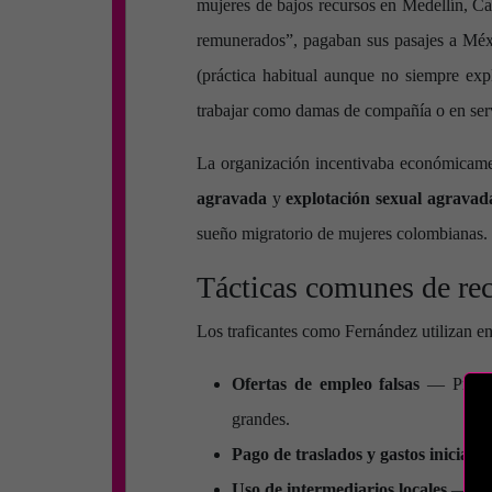
mujeres de bajos recursos en Medellín, C
remunerados”, pagaban sus pasajes a Méxic
(práctica habitual aunque no siempre expl
trabajar como damas de compañía o en serv
La organización incentivaba económicamen
agravada
y
explotación sexual agravad
sueño migratorio de mujeres colombianas.
Tácticas comunes de rec
Los traficantes como Fernández utilizan en
Ofertas de empleo falsas
— Promete
grandes.
Pago de traslados y gastos iniciales
Uso de intermediarios locales
— Recl