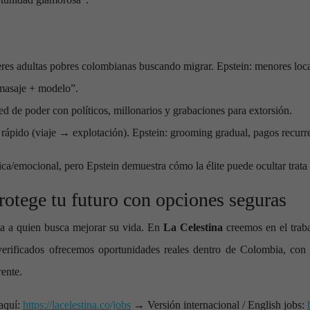
s adultas pobres colombianas buscando migrar. Epstein: menores loca
asaje + modelo”.
d de poder con políticos, millonarios y grabaciones para extorsión.
ápido (viaje → explotación). Epstein: grooming gradual, pagos recurre
a/emocional, pero Epstein demuestra cómo la élite puede ocultar trata
otege tu futuro con opciones seguras
cta a quien busca mejorar su vida. En
La Celestina
creemos en el trab
erificados ofrecemos oportunidades reales dentro de Colombia, con c
ente.
aquí:
https://lacelestina.co/jobs
→ Versión internacional / English jobs: