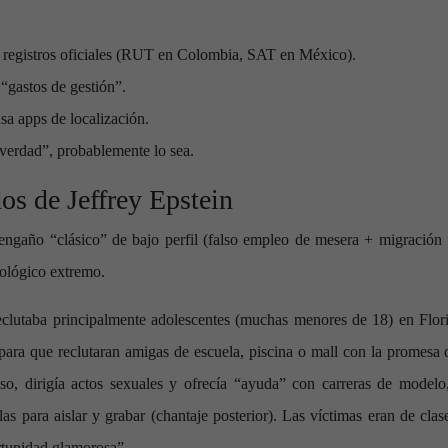
n registros oficiales (RUT en Colombia, SAT en México).
“gastos de gestión”.
sa apps de localización.
verdad”, probablemente lo sea.
os de Jeffrey Epstein
 engaño “clásico” de bajo perfil (falso empleo de mesera + migración
cológico extremo.
reclutaba principalmente adolescentes (muchas menores de 18) en Flo
s para que reclutaran amigas de escuela, piscina o mall con la prome
so, dirigía actos sexuales y ofrecía “ayuda” con carreras de modelo
las para aislar y grabar (chantaje posterior). Las víctimas eran de cla
rtunidad glamorosa”.