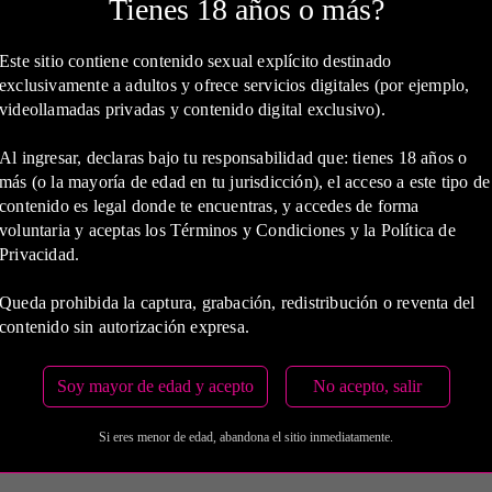
Tienes 18 años o más?
confiscan pasaportes, teléfonos y documentos.
Este sitio contiene contenido sexual explícito destinado
Amenazan con denuncias por deudas, daño a familiares o “deuda” por 
exclusivamente a adultos y ofrece servicios digitales (por ejemplo,
videollamadas privadas y contenido digital exclusivo).
ia y México, es frecuente el “falso turismo sexual” o ofertas en red
an voluntariamente al principio, lo que complica la denuncia.
Al ingresar, declaras bajo tu responsabilidad que: tienes 18 años o
más (o la mayoría de edad en tu jurisdicción), el acceso a este tipo de
contenido es legal donde te encuentras, y accedes de forma
tima (con contrato, empresa registrada) puede ser falsa si no verific
voluntaria y aceptas los Términos y Condiciones y la Política de
íctimas que escapan pero temen denunciar por estigma o miedo a represal
Privacidad.
 desconocidos
Queda prohibida la captura, grabación, redistribución o reventa del
contenido sin autorización expresa.
portunidades únicas” es uno de los mayores peligros, especialmente
mas suelen ser mujeres jóvenes (18-30 años) en situación de pobreza,
Soy mayor de edad y acepto
No acepto, salir
en un año aquí”. Implicaciones: trauma psicológico prolongado, enfer
Si eres menor de edad, abandona el sitio inmediatamente.
eles.