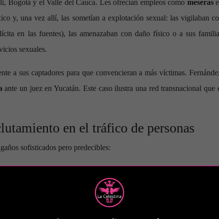
ali, Bogotá y el Valle del Cauca. Les ofrecían empleos como
meseras
e
o y, una vez allí, las sometían a explotación sexual: las vigilaban 
ícita en las fuentes), las amenazaban con daño físico o a sus familia
icios sexuales.
te a sus captadores para que convencieran a más víctimas. Fernánde
a
ante un juez en Yucatán. Este caso ilustra una red transnacional que 
lutamiento en el tráfico de personas
gaños sofisticados pero predecibles:
n salarios altos en sectores “fáciles” (meseras, niñeras, bailarinas
— Crea deuda o gratitud que luego se usa para controlar.
utadores (a veces mujeres) ganan comisiones por cada víctima.