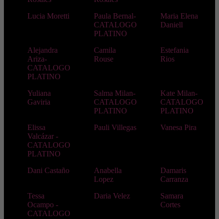
Lucia Moretti
Paula Bernal-
Maria Elena
CATALOGO
Daniell
PLATINO
Alejandra
Camila
Estefania
Ariza-
Rouse
Rios
CATALOGO
PLATINO
Yuliana
Salma Milan-
Kate Milan-
Gaviria
CATALOGO
CATALOGO
PLATINO
PLATINO
Elissa
Pauli Villegas
Vanesa Pira
Valcázar -
CATALOGO
PLATINO
Dani Castaño
Anabella
Damaris
Lopez
Carranza
Tessa
Daria Velez
Samara
Ocampo -
Cortes
CATALOGO