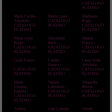
CATALOGO
PLATINO
Maria Cecilia
Maria Luisa -
Madisson
Arboleda -
CATALOGO
Regil -
CATALOGO
PLATINO
CATALOGO
PLATINO
PLATINO
Maria Sofia
Alexandra
Juliana
Badel -
Breit -
Franco -
CATALOGO
CATALOGO
CATALOGO
PLATINO
PLATINO
PLATINO
Lesly Franco
Camila
Laura Sofia
-
Franco -
Arboleda -
CATALOGO
CATALOGO
CATALOGO
PLATINO
PLATINO
PLATINO
Maria
Valeria
Alejandra
Cristina
Lalemand -
Rivera -
Fajardo -
CATALOGO
CATALOGO
CATALOGO
PLATINO
PLATINO
PLATINO
Andrea
Cata Castaño
Juliette