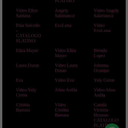
PLATINO
Video Ellen
Angely
Video Angely
Santana
Salamanca
Salamanca
Pilar Salcedo
EvaLuna
Video
-
EvaLuna
CATALOGO
PLATINO
Eliza Mayer
Video Eliza
Brenda
Mayer
Lopez
Laura Duran
Video Laura
Johanna
Duran
Ocampo
Eva
Video Eva
Yuly Ceron
Video Yuly
Alina Ardila
Video Alina
Ceron
Ardila
Cristina
Video
Camila
Barraza
Cristina
Victoria
Barraza
Herrera-
CATALOGO
PLATINO