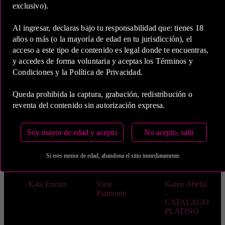
exclusivo).
Karen Sevilla
Valentina
Catalina
Nader
Ferrer
Al ingresar, declaras bajo tu responsabilidad que: tienes 18
Video
Scarleth
Andrea
años o más (o la mayoría de edad en tu jurisdicción), el
Catalina
Anderson
Montebello
acceso a este tipo de contenido es legal donde te encuentras,
Ferrer
y accedes de forma voluntaria y aceptas los Términos y
Angeline
Maria Jose
Caroline
Condiciones y la Política de Privacidad.
West-
Cardona -
Jones -
CATALAGO
CATALOGO
CATALAGO
Queda prohibida la captura, grabación, redistribución o
PLATINO
PLATINO
PLATINO
reventa del contenido sin autorización expresa.
Andrea Diaz
Marcela
Claudia
Pelaez
Zamara
Soy mayor de edad y acepto
No acepto, salir
Liliana
Michelle
Catalina
Cepeda
Gaviria-
Herrera
Si eres menor de edad, abandona el sitio inmediatamente.
CATALAGO
PLATINO
Kata Encizo
Vane
Karen Abella
Piamonte
-
CATALAGO
PLATINO