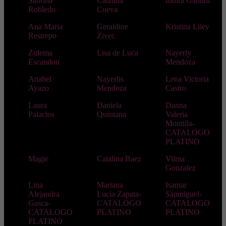
Sabrina
Catalina
Indira Gandhi
Robledo
Cueva
Ana Maria
Geraldine
Kristina Liley
Restrepo
Zivec
Zulema
Lisa de Luca
Nayerly
Escandon
Mendoza
Anabel
Nayerlis
Lena Victoria
Ayazo
Mendoza
Castro
Laura
Daniela
Danna
Palacios
Quintana
Valeria
Montilla-
CATALOGO
PLATINO
Magie
Catalina Baez
Vilma
Gonzalez
Lina
Mariana
Isamar
Alejandra
Lucia Zapata-
Sanmiguel-
Gasca-
CATALOGO
CATALOGO
CATALOGO
PLATINO
PLATINO
PLATINO