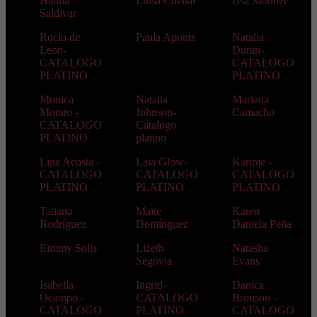
Hanna
Luisa Cuellar
Issa Monroy
Saldivar
Rocio de
Paula Aponte
Natalia
Leon-
Duran-
CATALOGO
CATALOGO
PLATINO
PLATINO
Monica
Natalia
Mariana
Morato -
Johnson-
Camacho
CATALOGO
Catalogo
PLATINO
platino
Lina Acosta -
Laia Glow-
Karime -
CATALOGO
CATALOGO
CATALOGO
PLATINO
PLATINO
PLATINO
Tatiana
Maite
Karen
Rodríguez
Domínguez
Daniela Peña
Eimmy Solis
Lizeth
Natasha
Segovia
Evans
Isabella
Ingrid-
Danica
Ocampo -
CATALOGO
Bronson -
CATALOGO
PLATINO
CATALOGO