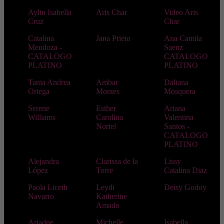
Aylin Isabella
Aris Char
Video Aris
Cruz
Char
Catalina
Jana Prieto
Ana Camila
Mendoza -
Saenz
CATALOGO
CATALOGO
PLATINO
PLATINO
Tania Andrea
Ambar
Daliana
Ortega
Montes
Mosquera
Serene
Esther
Ariana
Williams
Carolina
Valentina
Noriel
Santos -
CATALOGO
PLATINO
Alejandra
Clarissa de la
Lissy
López
Torre
Catalina Diaz
Paola Liceth
Leydi
Deisy Godoy
Navarro
Katherine
Amado
Ariadne
Michelle
Isabella