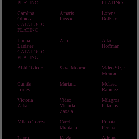
PLATINO
PLATINO
Carolina
Amaris
Lorena
Olmo -
Lussac
Bolivar
CATALOGO
PLATINO
Lunna
Alai
Aitana
Lanister -
Hoffman
CATALOGO
PLATINO
Abbi Oviedo
Skye Monroe
Video Skye
Monroe
Camila
Mariana
Melissa
Torres
Ramirez
Victoria
Video
Milagros
Zabala
Victoria
Palacios
Zabala
Milena Torres
Carol
Renata
Montana
Pereira
Laura
Keyla
Adriana