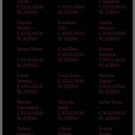
Torres -
-
Castanova-
CATALOGO
CATALOGO
CATALOGO
PLATINO
PLATINO
PLATINO
Dayana
Elizabeth
Gisella
Montes -
Ciro -
Montes -
CATALOGO
CATALOGO
CATALOGO
PLATINO
PLATINO
PLATINO
Hanna Moon
Kata Rios -
Katerin
-
CATALOGO
Martinez -
CATALOGO
PLATINO
CATALOGO
PLATINO
PLATINO
Leydi
Luisa Euler -
Mariana
Jimenez -
CATALOGO
Zapata -
CATALOGO
PLATINO
CATALOGO
PLATINO
PLATINO
Maritza
Marxela
Sarita Torres
Fuenmayor -
Smith -
-
CATALOGO
CATALOGO
CATALOGO
PLATINO
PLATINO
PLATINO
Tatiana
Alissia
Scarlet
Garces -
Milano
Smith-