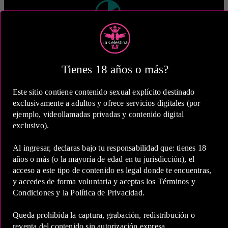
2 Horas
COP 480,000.00
Tienes 18 años o más?
Este sitio contiene contenido sexual explícito destinado
exclusivamente a adultos y ofrece servicios digitales (por
ejemplo, videollamadas privadas y contenido digital
exclusivo).
5 Horas
COP 900,000.00
Al ingresar, declaras bajo tu responsabilidad que: tienes 18
años o más (o la mayoría de edad en tu jurisdicción), el
acceso a este tipo de contenido es legal donde te encuentras,
Estas tarifas incluyen transporte y preservativos
y accedes de forma voluntaria y aceptas los Términos y
Condiciones y la Política de Privacidad.
Medio de Pago:
Queda prohibida la captura, grabación, redistribución o
reventa del contenido sin autorización expresa.