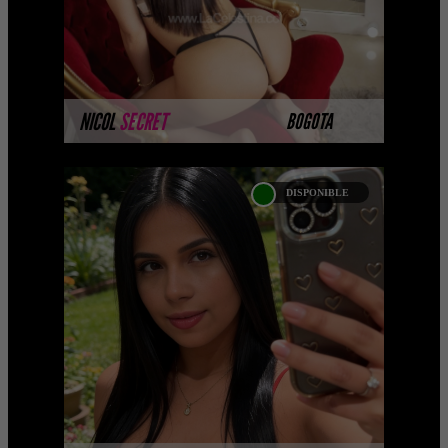
MÁS INFORMACIÓN
NICOL
SECRET
BOGOTA
DISPONIBLE
TESSA OCAMPO -
CATALOGO PLATINO
Próximamente.... Algunas de nuestras
modelos aún no tienen imágenes
disponibles en la web porque están
completando su sesión ...