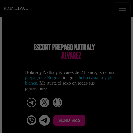
PRINCIPAL
ESCORT PREPAGO NATHALY
ALVAREZ
Hola soy Nathaly Alvarez de 23 años, soy una
prepago de Bogota
, tengo
cabello castano
y
piel
blanca.
Me gusta el sexo en todas sus
porisiciones.
telegram
x
snapchat
viber
Telegram La Celestina
SEND SMS