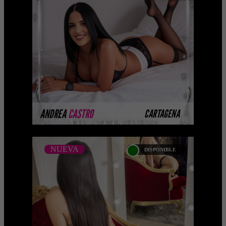
CATALOGO PLATINO
Platinum Esta modelo pertenece a
nuestro Catálogo Privado Platinum.
Selección privada de modelos con un
nivel de belleza y perform ...
MÁS INFORMACIÓN
ANDREA
CASTRO
CARTAGENA
NUEVA
DISPONIBLE
NUEVA
NICOL SECRET
Soy Nicol Secret , una mujer de espíritu
aventurero, alegre y con una gran
pasión por descubrir el mundo. Lo que
más me gusta en l ...