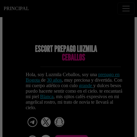
PRINCIPAL
ESCORT PREPAGO LUZMILA
CEBALLOS
Hola, soy Luzmila Ceballos, soy una
prepago en
Bogota
de
30 años
, muy preciosa y divertida. Con
mi cuerpo atlético con culo
grande
y dulces besos
puedo hacerte sentir como en el cielo. te encantará
mi piel
Blanca
, mis ojitos cafés expresivos en mi
angelical rostro, mi trato de novia te llevará al
cielo.
telegram
x
snapchat
viber
Telegram La Celestina