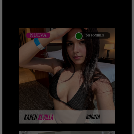
NUEVA
DISPONIBLE
NUEVA
KAREN SEVILLA
Próximamente.... Algunas de nuestras
modelos aún no tienen imágenes
disponibles en la web porque están
completando su sesión ...
MÁS INFORMACIÓN
KAREN
SEVILLA
BOGOTA