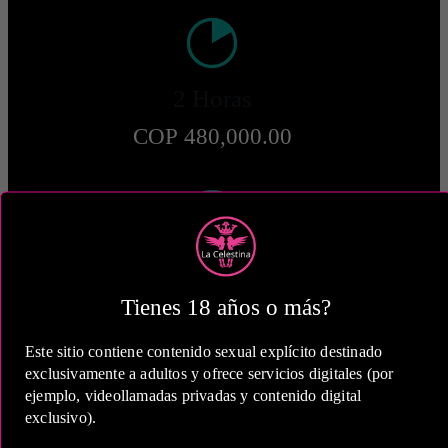
2 Horas
COP 480,000.00
5 Horas
Tienes 18 años o más?
COP 800,000.00
Este sitio contiene contenido sexual explícito destinado
Estas tarifas incluyen transporte y preservativos
exclusivamente a adultos y ofrece servicios digitales (por
ejemplo, videollamadas privadas y contenido digital
Medio de Pago:
exclusivo).