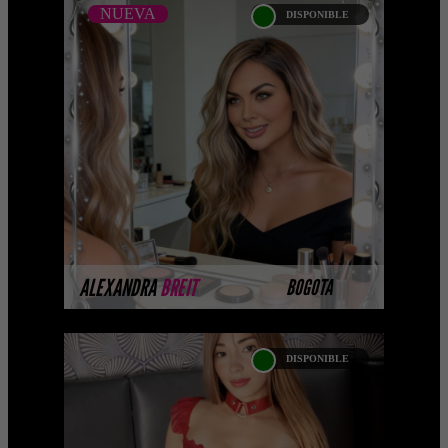
NUEVA
DISPONIBLE
NUEVA
ALEXANDRA BREIT -
CATALOGO PLATINO
Platinum Esta modelo pertenece a
nuestro Catálogo Privado Platinum.
Selección privada de modelos con un
nivel de belleza y perform ...
MÁS INFORMACIÓN
ALEXANDRA
BREIT
BOGOTA
DISPONIBLE
LIANA GREY
Soy Liana Grey , una mujer enigmática,