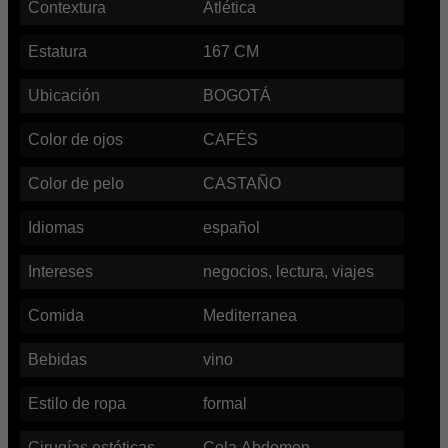
Contextura
Atlética
Estatura
167
CM
Ubicación
BOGOTÁ
Color de ojos
CAFÉS
Color de pelo
CASTAÑO
Idiomas
español
Intereses
negocios, lectura, viajes
Comida
Mediterranea
Bebidas
vino
Estilo de ropa
formal
Cirugías estéticas
Cola,Abdomen