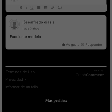
Más perfiles:
;