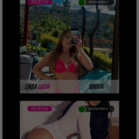
NUEVA
DISPONIBLE
NUEVA
LINDA LUCIA CALLEJAS
...Próximamente.... Algunas de nuestras
modelos aún no tienen imágenes
disponibles en la web porque están
completando su ses ...
MÁS INFORMACIÓN
LINDA
LUCIA
BOGOTA
NUEVA
DISPONIBLE
NUEVA
CAMILA LYNOS -
CATALAGO PLATINO