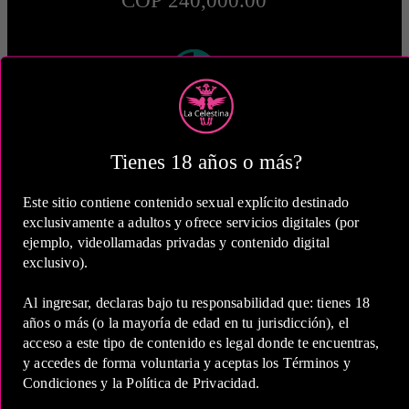
COP 240,000.00
2 Horas
COP 390,000.00
Tienes 18 años o más?
Este sitio contiene contenido sexual explícito destinado
exclusivamente a adultos y ofrece servicios digitales (por
ejemplo, videollamadas privadas y contenido digital
exclusivo).
5 Horas
Al ingresar, declaras bajo tu responsabilidad que: tienes 18
COP 650,000.00
años o más (o la mayoría de edad en tu jurisdicción), el
acceso a este tipo de contenido es legal donde te encuentras,
y accedes de forma voluntaria y aceptas los Términos y
Estas tarifas incluyen transporte y preservativos
Condiciones y la Política de Privacidad.
Medio de Pago: