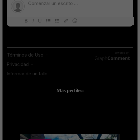
Más perfiles:
;