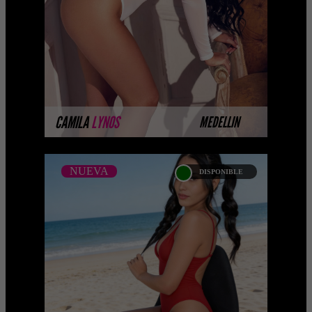
Platinum Esta modelo pertenece a
nuestro Catálogo Privado Platinum.
Selección privada de modelos con un
nivel de belleza y perform ...
MÁS INFORMACIÓN
CAMILA
LYNOS
MEDELLIN
NUEVA
DISPONIBLE
NUEVA
MICHELLE USUGAL -
CATALOGO PLATINO
Platinum Esta modelo pertenece a
nuestro Catálogo Privado Platinum.
Selección privada de modelos con un
nivel de belleza y perform ...