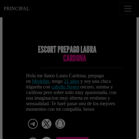
PRINCIPAL
ESCORT PREPAGO LAURA
CARDONA
Hola me llamo Laura Cardona, prepago
en
Medellin
, tengo
21 años
y soy una chica
trigueña con
cabello Negro
oscuro, sumisa y
cariñosa pero sobre todo muy apasionada, con
una imaginacion muy abierta en erotismo y
sensualidad. Te haré pasar uno de los mejores
momentos con mi compañía. besos
telegram
x
snapchat
viber
Telegram La Celestina