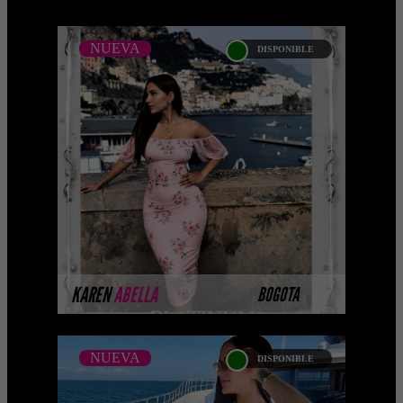
NUEVA
DISPONIBLE
NUEVA
KAREN ABELLA -
CATALAGO PLATINO
__ Platinum Esta modelo pertenece a
nuestro Catálogo Privado Platinum.
Selección privada de modelos con un
nivel de belleza y perf ...
MÁS INFORMACIÓN
KAREN
ABELLA
BOGOTA
NUEVA
DISPONIBLE
NUEVA
SOFIA MACHADO