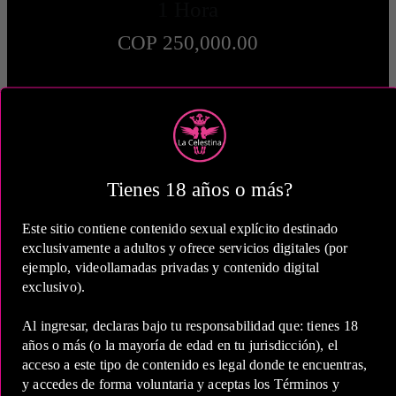
1 Hora
COP 250,000.00
2 Horas
Tienes 18 años o más?
COP 450,000.00
Este sitio contiene contenido sexual explícito destinado
exclusivamente a adultos y ofrece servicios digitales (por
ejemplo, videollamadas privadas y contenido digital
exclusivo).
5 Horas
Al ingresar, declaras bajo tu responsabilidad que: tienes 18
COP 700,000.00
años o más (o la mayoría de edad en tu jurisdicción), el
acceso a este tipo de contenido es legal donde te encuentras,
y accedes de forma voluntaria y aceptas los Términos y
Estas tarifas incluyen transporte y preservativos