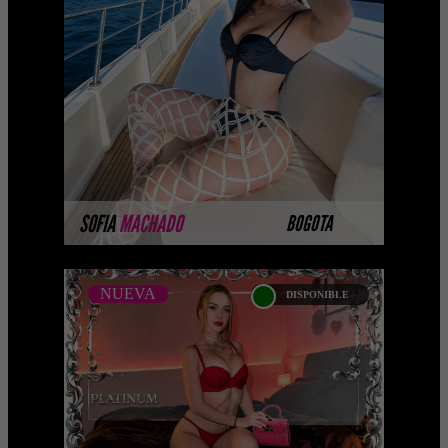
Próximamente.... Algunas de nuestras
modelos aún no tienen imágenes
disponibles en la web porque están
completando su sesión ...
MÁS INFORMACIÓN
SOFIA
MACHADO
BOGOTA
NUEVA
DISPONIBLE
NUEVA
MARIA JOSE CARDONA -
CATALOGO PLATINO
Platinum Esta modelo pertenece a
nuestro Catálogo Privado Platinum.
Selección privada de modelos con un