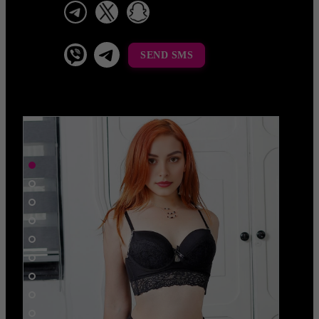
telegram
x
snapchat
viber
Telegram La Celestina
SEND SMS