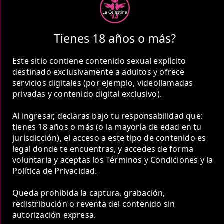
1 Hora
Tienes 18 años o más?
COP 290,000.00
Este sitio contiene contenido sexual explícito
destinado exclusivamente a adultos y ofrece
servicios digitales (por ejemplo, videollamadas
privadas y contenido digital exclusivo).
Al ingresar, declaras bajo tu responsabilidad que:
2 Horas
tienes 18 años o más (o la mayoría de edad en tu
jurisdicción), el acceso a este tipo de contenido es
COP 420,000.00
legal donde te encuentras, y accedes de forma
voluntaria y aceptas los Términos y Condiciones y la
Política de Privacidad.
Queda prohibida la captura, grabación,
redistribución o reventa del contenido sin
5 Horas
autorización expresa.