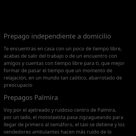
sesión ...
de horas de entrenamiento en el
gym, combina a la perfección ...
Próximamente.... Algunas de
nuestras modelos aún no tienen
imágenes disponibles en la web
Prepago independiente a domicilio
porque están completando su
sesión ...
Te encuentras en casa con un poco de tiempo libre,
acabas de salir del trabajo o de un encuentro con
amigos y cuentas con tiempo libre para ti, que mejor
formar de pasar el tiempo que un momento de
relajación, en un mundo tan caótico, abarrotado de
preocupacio
Prepagos Palmira
Voy por el ajetreado y ruidoso centro de Palmira,
por un lado, el mototaxista pasa zigzagueando para
llegar de primero al semáforo, el taxi se detiene y los
vendedores ambulantes hacen más ruido de lo