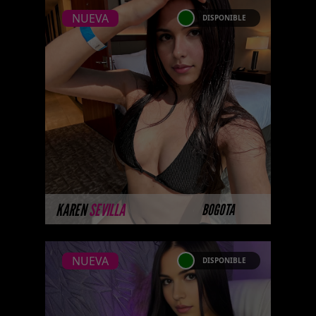
NUEVA
DISPONIBLE
NUEVA
KAREN SEVILLA
Próximamente.... Algunas de
nuestras modelos aún no tienen
imágenes disponibles en la web
porque están completando su
sesión ...
MÁS INFORMACIÓN
KAREN
SEVILLA
BOGOTA
NUEVA
DISPONIBLE
NUEVA
PAULA SHAR
...Próximamente.... Algunas de