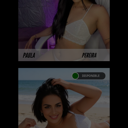
nuestras modelos aún no tienen
imágenes disponibles en la web
porque están completando su
ses ...
MÁS INFORMACIÓN
PAULA
PEREIRA
DISPONIBLE
KAELIS ROMERO
Próximamente.... Algunas de
nuestras modelos aún no tienen
imágenes disponibles en la web
porque están completando su
sesión ...