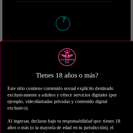
1 Hora
COP 340,000.00
Tienes 18 años o más?
Este sitio contiene contenido sexual explícito destinado
2 Horas
exclusivamente a adultos y ofrece servicios digitales (por
COP 500,000.00
ejemplo, videollamadas privadas y contenido digital
exclusivo).
Al ingresar, declaras bajo tu responsabilidad que: tienes 18
años o más (o la mayoría de edad en tu jurisdicción), el