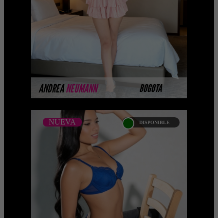
Selección privada de modelos con un
nivel de belleza y perf ...
MÁS INFORMACIÓN
ANDREA
NEUMANN
BOGOTA
NUEVA
DISPONIBLE
NUEVA
MARIA FERNANDA -
CATALOGO PLATINO
Platinum Esta modelo pertenece a
nuestro Catálogo Privado Platinum.
Selección privada de modelos con un
nivel de belleza y perform ...