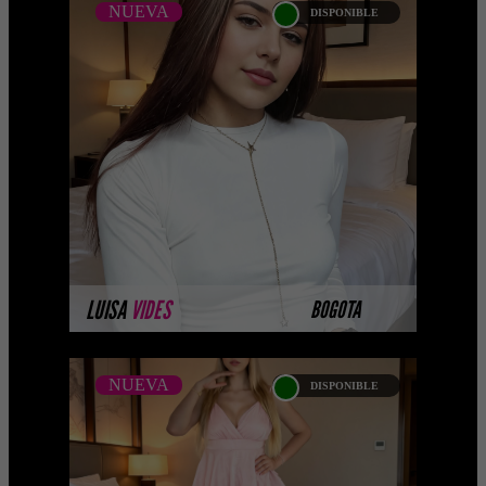
NUEVA
DISPONIBLE
NUEVA
LUISA VIDES
...Próximamente.... Algunas de nuestras
modelos aún no tienen imágenes
disponibles en la web porque están
completando su ses ...
MÁS INFORMACIÓN
LUISA
VIDES
BOGOTA
NUEVA
DISPONIBLE
NUEVA
ANDREA NEUMANN
...Platinum Esta modelo pertenece a
nuestro Catálogo Privado Platinum.