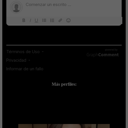
Más perfiles:
;