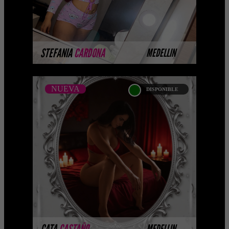
MÁS INFORMACIÓN
STEFANIA
CARDONA
MEDELLIN
NUEVA
DISPONIBLE
NUEVA
CATA CASTAÑO -
CATALOGO PLATINO
Platinum Esta modelo pertenece a
nuestro Catálogo Privado Platinum.
Selección privada de modelos con un
nivel de belleza y perform ...
MÁS INFORMACIÓN
CATA
CASTAÑO
MEDELLIN