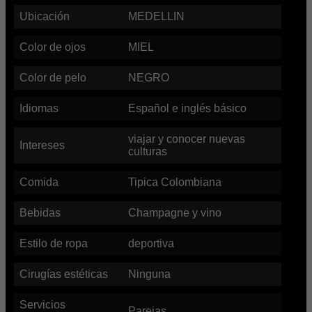
Ubicación
MEDELLIN
Color de ojos
MIEL
Color de pelo
NEGRO
Idiomas
Español e inglés básico
viajar y conocer nuevas
Intereses
culturas
Comida
Tipica Colombiana
Bebidas
Champagne y vino
Estilo de ropa
deportiva
Cirugías estéticas
Ninguna
Servicios
Parejas