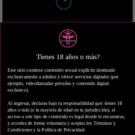
2 Horas
COP 390,000.00
Tienes 18 años o más?
5 Horas
Este sitio contiene contenido sexual explícito destinado
exclusivamente a adultos y ofrece servicios digitales (por
COP 650,000.00
ejemplo, videollamadas privadas y contenido digital
exclusivo).
Estas tarifas incluyen transporte y preservativos
Al ingresar, declaras bajo tu responsabilidad que: tienes 18
años o más (o la mayoría de edad en tu jurisdicción), el
Medio de Pago:
acceso a este tipo de contenido es legal donde te encuentras,
y accedes de forma voluntaria y aceptas los Términos y
Condiciones y la Política de Privacidad.