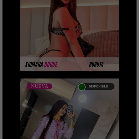
Próximamente.... Algunas de nuestras
modelos aún no tienen imágenes
disponibles en la web porque están
completando su sesión ...
MÁS INFORMACIÓN
XIOMARA
DUQUE
BOGOTA
NUEVA
DISPONIBLE
NUEVA
STEFANIA CARDONA
Próximamente.... Algunas de nuestras
modelos aún no tienen imágenes
disponibles en la web porque están
completando su sesión ...