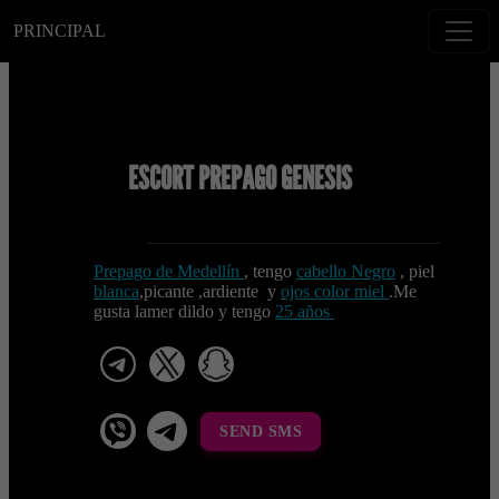
PRINCIPAL
ESCORT PREPAGO GENESIS
Prepago de Medellín
, tengo
cabello Negro
, piel
blanca
,picante ,ardiente y
ojos color miel
.Me
gusta lamer dildo y tengo
25 años
telegram
x
snapchat
viber
Telegram La Celestina
SEND SMS