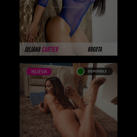
cola perfecta para darte el mejor
anal, Escorts pelinegras soy una
...
MÁS INFORMACIÓN
JULIANA
CARTIER
BOGOTA
NUEVA
DISPONIBLE
NUEVA
SARA OSPINA -CATALAGO
PLATINO
...Platinum Esta modelo
pertenece a nuestro Catálogo
Privado Platinum. Selección
privada de modelos con un nivel
de belleza y perf ...