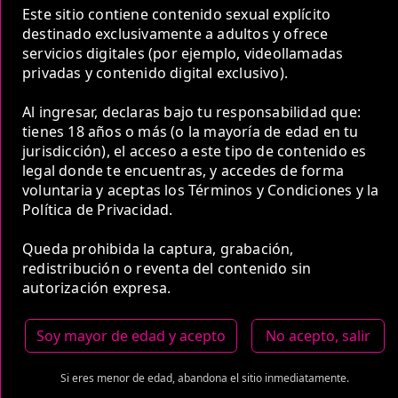
Este sitio contiene contenido sexual explícito
COP 750,000.00
destinado exclusivamente a adultos y ofrece
servicios digitales (por ejemplo, videollamadas
privadas y contenido digital exclusivo).
Al ingresar, declaras bajo tu responsabilidad que:
tienes 18 años o más (o la mayoría de edad en tu
2 Horas
jurisdicción), el acceso a este tipo de contenido es
COP 1,200,000.00
legal donde te encuentras, y accedes de forma
voluntaria y aceptas los Términos y Condiciones y la
Política de Privacidad.
Queda prohibida la captura, grabación,
redistribución o reventa del contenido sin
autorización expresa.
5 Horas
COP 3,000,000.00
Soy mayor de edad y acepto
No acepto, salir
Si eres menor de edad, abandona el sitio inmediatamente.
Estas tarifas incluyen transporte y preservativos