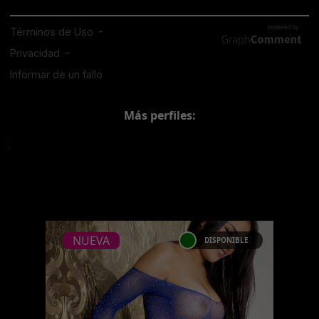
Más perfiles:
;
NUEVA
DISPONIBLE
NUEVA
JULIANA CARTIER
Provocadora seductora Escorts
Bogota con grandes pechos y