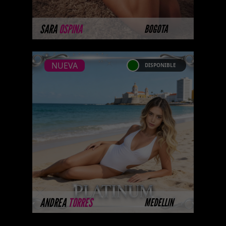
MÁS INFORMACIÓN
SARA
OSPINA
BOGOTA
NUEVA
DISPONIBLE
NUEVA
ANDREA TORRES -
CATALOGO PLATINO
Platinum Esta modelo pertenece
a nuestro Catálogo Privado
Platinum. Selección privada de
modelos con un nivel de belleza
y perform ...
MÁS INFORMACIÓN
ANDREA
TORRES
MEDELLIN