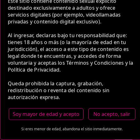
Este sitio contiene contenido sexual explícito
Estas tarifas incluyen transporte y preservativos
destinado exclusivamente a adultos y ofrece
servicios digitales (por ejemplo, videollamadas
Medio de Pago:
privadas y contenido digital exclusivo).
Al ingresar, declaras bajo tu responsabilidad que:
tienes 18 años o más (o la mayoría de edad en tu
jurisdicción), el acceso a este tipo de contenido es
legal donde te encuentras, y accedes de forma
voluntaria y aceptas los Términos y Condiciones y la
Política de Privacidad.
Queda prohibida la captura, grabación,
redistribución o reventa del contenido sin
autorización expresa.
Soy mayor de edad y acepto
No acepto, salir
Si eres menor de edad, abandona el sitio inmediatamente.