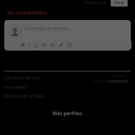
Más perfiles:
;