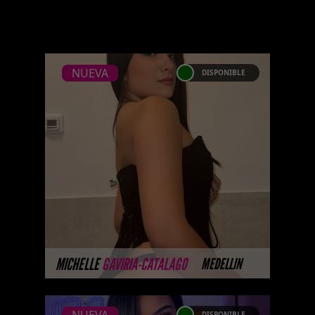
NUEVA
DISPONIBLE
NUEVA
MICHELLE GAVIRIA-
CATALAGO PLATINO
Coming soon... Some of our
models don't yet have photos
available on the website because
they are completing their
professional ph ...
MÁS INFORMACIÓN
MICHELLE
GAVIRIA-CATALAGO
MEDELLIN
DISPONIBLE