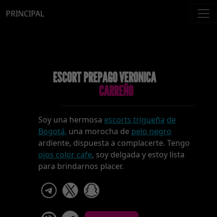
PRINCIPAL
ESCORT PREPAGO VERONICA
CARREÑO
Soy una hermosa
escorts trigueña
de
Bogotá,
una morocha de
pelo negro
ardiente, dispuesta a complacerte. Tengo
ojos color cafe
, soy delgada y estoy lista
para brindarnos placer.
telegram
x
snapchat
viber
Telegram La Celestina