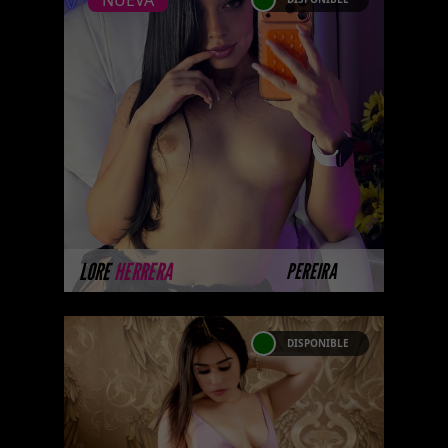
NUEVA
NUEVA
LORE HERRERA
... Próximamente.... Algunas de
nuestras modelos aún no tienen
imágenes disponibles en la web
porque están completando su se
...
MÁS INFORMACIÓN
LORE
HERRERA
PEREIRA
DISPONIBLE
YULIANA GAVIRIA
Próximamente.... Algunas de
nuestras modelos aún no tienen