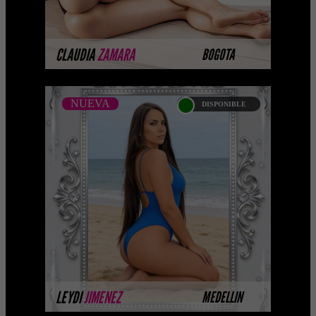
MÁS INFORMACIÓN
CLAUDIA
ZAMARA
BOGOTA
NUEVA
DISPONIBLE
NUEVA
LEYDI JIMENEZ -
CATALOGO PLATINO
Platinum Esta modelo pertenece a
nuestro Catálogo Privado Platinum.
Selección privada de modelos con un
nivel de belleza y perform ...
MÁS INFORMACIÓN
LEYDI
JIMENEZ
MEDELLIN