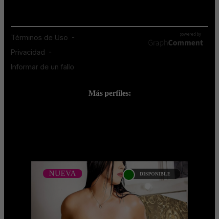
Más perfiles:
;
NUEVA
DISPONIBLE
NUEVA
LORENA FORTEZA
Soy Lorena Forteza , una mujer
elegante, curiosa y con un encanto