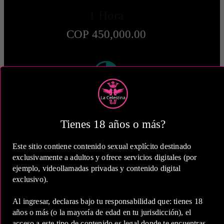
1 Hora
COP 450,000.00
2 Horas
COP 700,000.00
Tienes 18 años o más?
Este sitio contiene contenido sexual explícito destinado
exclusivamente a adultos y ofrece servicios digitales (por
ejemplo, videollamadas privadas y contenido digital
exclusivo).
5 Horas
Al ingresar, declaras bajo tu responsabilidad que: tienes 18
COP 1,300,000.00
años o más (o la mayoría de edad en tu jurisdicción), el
acceso a este tipo de contenido es legal donde te encuentras,