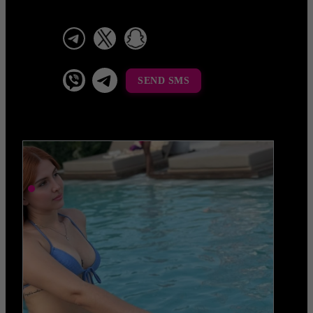
telegram
x
snapchat
viber
Telegram La Celestina
SEND SMS