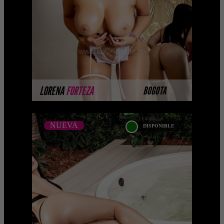
natural que invita a disfrutar de los
pequeños y grandes placere ...
MÁS INFORMACIÓN
LORENA
FORTEZA
BOGOTA
NUEVA
DISPONIBLE
NUEVA
CLAUDIA ZAMARA
Bienvenidos a mi perfil, Escorts
pelinegras soy una preciosa y
encantadora chica de piel suave,
curvilínea y sexy, tal y com ...