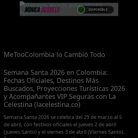
CATALOGO PLATINO
MÁS INFORMACIÓN
a nuestro Catálogo Privado
MONICA
AGUDELO
MEDELLIN
DISPONIBLE
Platinum. Selección privada de
MONICA AGUDELO
modelos con un nivel de belleza
Platinum Esta modelo pertenece
y perform ...
a nuestro Catálogo Privado
...Próximamente.... Algunas de
Platinum. Selección privada de
nuestras modelos aún no tienen
modelos con un nivel de belleza
imágenes disponibles en la web
y perform ...
MeTooColombia lo Cambió Todo
porque están completando su
ses ...
Semana Santa 2026 en Colombia:
Fechas Oficiales, Destinos Más
Buscados, Proyecciones Turísticas 2026
y Acompañantes VIP Seguras con La
Celestina (lacelestina.co)
Semana Santa 2026 se celebra del 29 de marzo al 5
de abril, con festivos oficiales el jueves 2 de abril
(Jueves Santo) y el viernes 3 de abril (Viernes Santo).