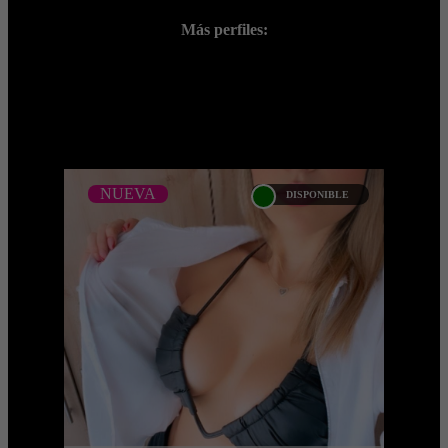
Más perfiles:
;
NUEVA
DISPONIBLE
NUEVA
ARIADNE ARTILES -
CATALOGO PLATINO -
BOGOTA
...Próximamente.... Algunas de nuestras
modelos aún no tienen imágenes
disponibles en la web porque están
completando su ses ...