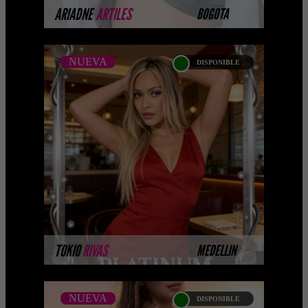
MÁS INFORMACIÓN
ARIADNE
ARTILES
BOGOTA
NUEVA
DISPONIBLE
NUEVA
TOKIO RIVAS - CATALOGO
PLATNO
Platinum Esta modelo pertenece a
nuestro Catálogo Privado Platinum.
Selección privada de modelos con un
nivel de belleza y perform ...
MÁS INFORMACIÓN
TOKIO
RIVAS
MEDELLIN
NUEVA
DISPONIBLE
NUEVA