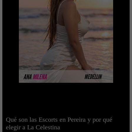
ANA MILENA CORTES
Próximamente.... Algunas de nuestras
modelos aún no tienen imágenes
disponibles en la web porque están
completando su sesión ...
MÁS INFORMACIÓN
ANA
MILENA
MEDELLIN
Qué son las Escorts en Pereira y por qué
elegir a La Celestina