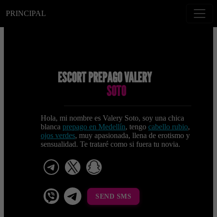
PRINCIPAL
ESCORT PREPAGO VALERY
SOTO
Hola, mi nombre es Valery Soto, soy una chica
blanca
prepago en Medellín
, tengo
cabello rubio
,
ojos verdes
, muy apasionada, llena de erotismo y
sensualidad. Te trataré como si fuera tu novia.
telegram
x
snapchat
viber
Telegram La Celestina
SEND SMS