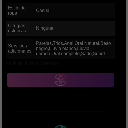
Estilo de
Casual
ropa
Cirugías
Ninguna
estéticas
Parejas,Trios,Anal,Oral Natural,Beso
Servicios
negro,Lluvia blanca,Lluvia
adicionales
dorada,Oral completo,Sado,Squirt
Perfil de Juliana Granados