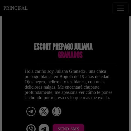
PRINCIPAL
ESCORT PREPAGO JULIANA
GRANADOS
Hola cariño soy Juliana Granado . una chica
prepago blanca en Bogotá de 19 años de edad.
Ojos negro, pelirroja y tez blanca, con unas
deliciosas nalgas, Me encantará chuparte
profundamente, me apasiona ver cómo te pones
cachondo por mí, eso es lo que mas me excita.
telegram
x
snapchat
viber
Telegram La Celestina
SEND SMS