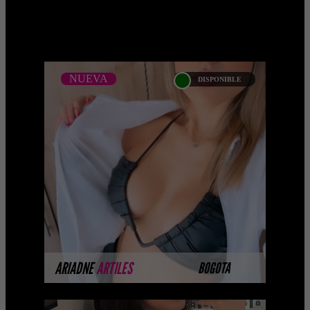
NUEVA
DISPONIBLE
NUEVA
ARIADNE ARTILES -
CATALOGO PLATINO -
BOGOTA
...Próximamente.... Algunas de nuestras
modelos aún no tienen imágenes
disponibles en la web porque están
completando su ses ...
MÁS INFORMACIÓN
ARIADNE
ARTILES
BOGOTA