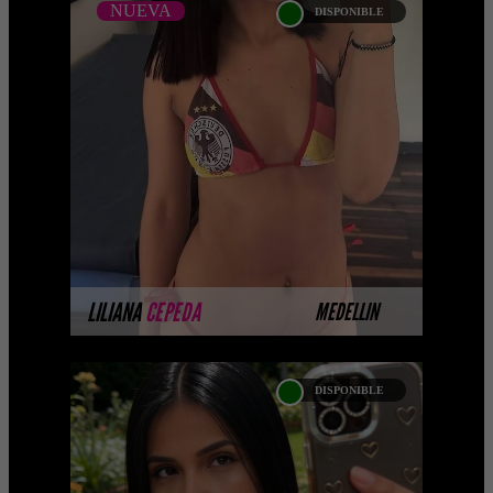
NUEVA
DISPONIBLE
NUEVA
LILIANA CEPEDA
Próximamente.... Algunas de nuestras
modelos aún no tienen imágenes
disponibles en la web porque están
completando su sesión ...
MÁS INFORMACIÓN
LILIANA
CEPEDA
MEDELLIN
DISPONIBLE
TESSA OCAMPO -
CATALOGO PLATINO