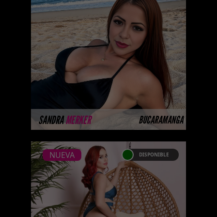
...Próximamente.... Algunas de
nuestras modelos aún no tienen
imágenes disponibles en la web
porque están completando su
ses ...
MÁS INFORMACIÓN
SANDRA
MERKER
BUCARAMANGA
NUEVA
DISPONIBLE
NUEVA
BELA MARQUEZ
Próximamente.... Algunas de
nuestras modelos aún no tienen
imágenes disponibles en la web