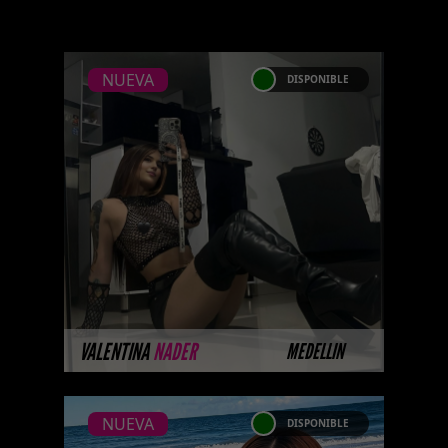
NUEVA
DISPONIBLE
NUEVA
VALENTINA NADER
...Próximamente.... Algunas de
nuestras modelos aún no tienen
imágenes disponibles en la web
porque están completando su
ses ...
MÁS INFORMACIÓN
VALENTINA
NADER
MEDELLIN
NUEVA
DISPONIBLE
NUEVA
SANDRA MERKER