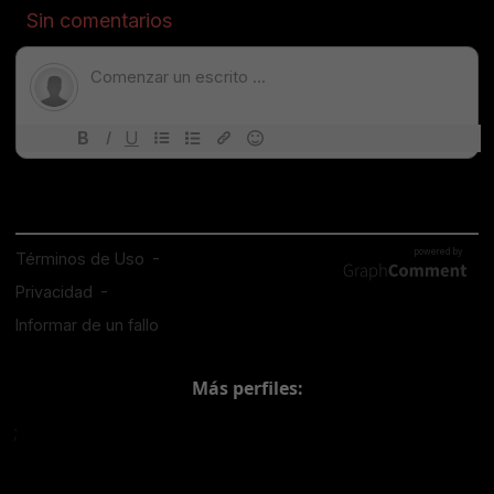
Más perfiles:
;