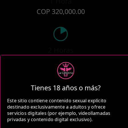
1 Hora
COP 320,000.00
2 Horas
COP 500,000.00
Tienes 18 años o más?
5 Horas
Este sitio contiene contenido sexual explícito
destinado exclusivamente a adultos y ofrece
COP 920,000.00
servicios digitales (por ejemplo, videollamadas
privadas y contenido digital exclusivo).
Estas tarifas incluyen transporte y preservativos