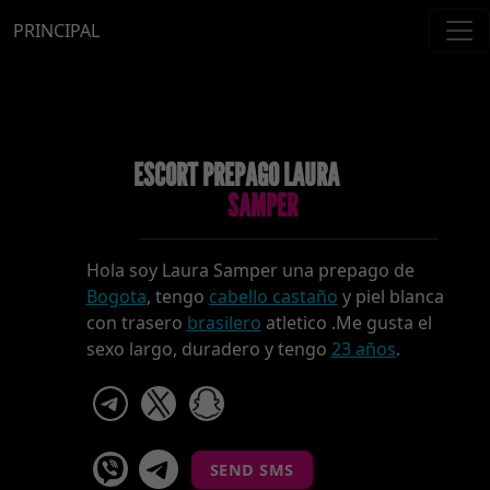
PRINCIPAL
ESCORT PREPAGO LAURA
SAMPER
Hola soy Laura Samper una prepago de
Bogota
, tengo
cabello castaño
y piel blanca
con trasero
brasilero
atletico .Me gusta el
sexo largo, duradero y tengo
23 años
.
telegram
x
snapchat
viber
Telegram La Celestina
SEND SMS