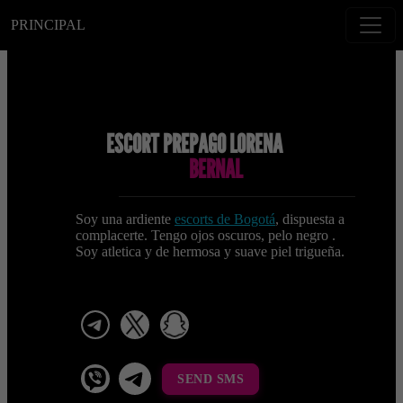
PRINCIPAL
ESCORT PREPAGO LORENA
BERNAL
Soy una ardiente
escorts de Bogotá
, dispuesta a
complacerte. Tengo ojos oscuros, pelo negro .
Soy atletica y de hermosa y suave piel trigueña.
telegram
x
snapchat
viber
Telegram La Celestina
SEND SMS