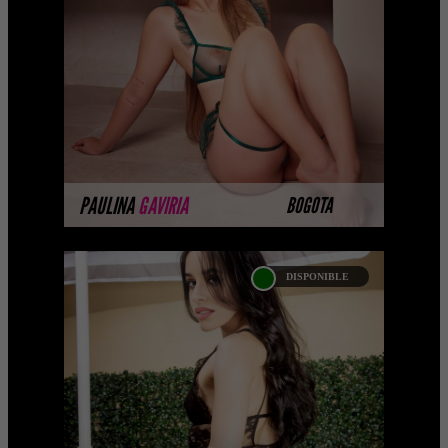
Próximamente.... Algunas de nuestras
modelos aún no tienen imágenes
disponibles en la web porque están
completando su sesión ...
MÁS INFORMACIÓN
PAULINA
GAVIRIA
BOGOTA
DISPONIBLE
DANI CASTAÑO
Próximamente.... Algunas de nuestras
modelos aún no tienen imágenes
disponibles en la web porque están
completando su sesión ...