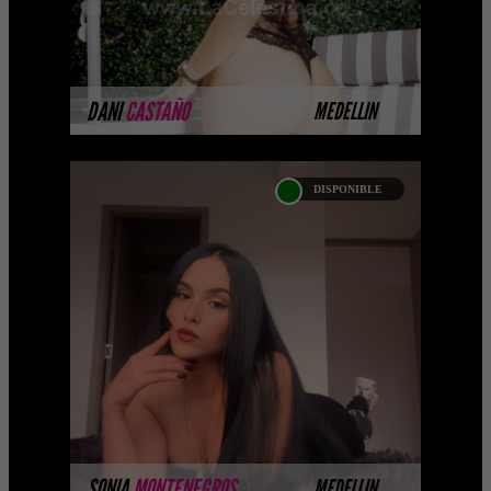
MÁS INFORMACIÓN
DANI
CASTAÑO
MEDELLIN
DISPONIBLE
SONIA MONTENEGROS
Próximamente.... Algunas de nuestras
modelos aún no tienen imágenes
disponibles en la web porque están
completando su sesión ...
MÁS INFORMACIÓN
SONIA
MONTENEGROS
MEDELLIN