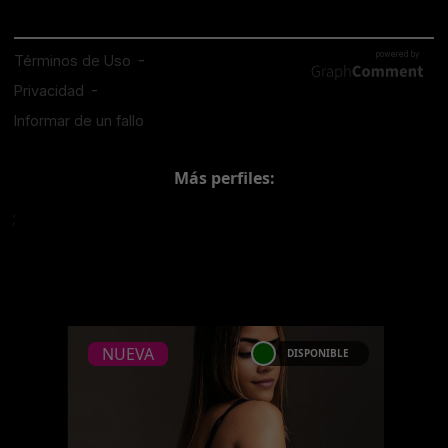
Más perfiles:
;
NUEVA
DISPONIBLE
NUEVA
LINA BELANOVA-
CATALOGO PLATINO