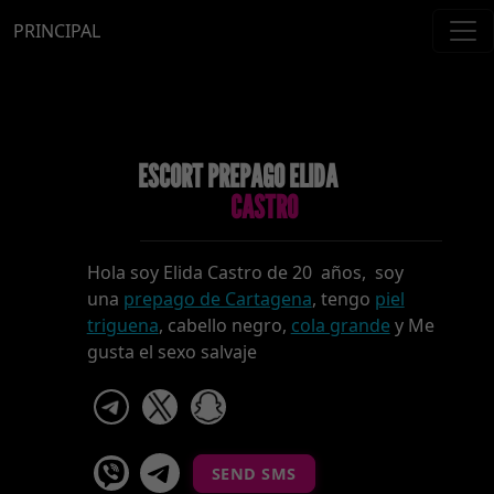
PRINCIPAL
ESCORT PREPAGO ELIDA
CASTRO
Hola soy Elida Castro de 20 años, soy
una
prepago de Cartagena
, tengo
piel
triguena
, cabello negro,
cola grande
y Me
gusta el sexo salvaje
telegram
x
snapchat
viber
Telegram La Celestina
SEND SMS