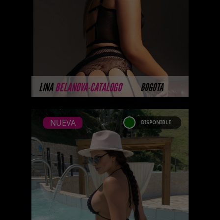
Platinum Esta modelo pertenece
a nuestro Catálogo Privado
Platinum. Selección privada de
modelos con un nivel de belleza
y perform ...
MÁS INFORMACIÓN
LINA
BELANOVA-CATALOGO
BOGOTA
NUEVA
DISPONIBLE
NUEVA
SCARLET SMITH-
CATALOGO PLATINO
Platinum Esta modelo pertenece
a nuestro Catálogo Privado
Platinum. Selección privada de
modelos con un nivel de belleza