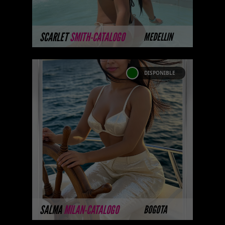
y perform ...
MÁS INFORMACIÓN
SCARLET
SMITH-CATALOGO
MEDELLIN
DISPONIBLE
SALMA MILAN-CATALOGO
PLATINO
Platinum Esta modelo pertenece
a nuestro Catálogo Privado
Platinum. Selección privada de
modelos con un nivel de belleza
y perform ...
MÁS INFORMACIÓN
SALMA
MILAN-CATALOGO
BOGOTA