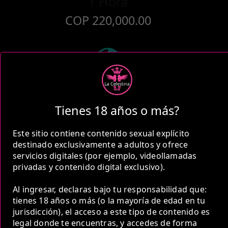
1 Hora
COP 220,000.00
2 Horas
COP 360,000.00
Tienes 18 años o más?
Este sitio contiene contenido sexual explícito
destinado exclusivamente a adultos y ofrece
servicios digitales (por ejemplo, videollamadas
privadas y contenido digital exclusivo).
5 Horas
Al ingresar, declaras bajo tu responsabilidad que:
COP 640,000.00
tienes 18 años o más (o la mayoría de edad en tu
jurisdicción), el acceso a este tipo de contenido es
legal donde te encuentras, y accedes de forma
Estas tarifas incluyen transporte y preservativos