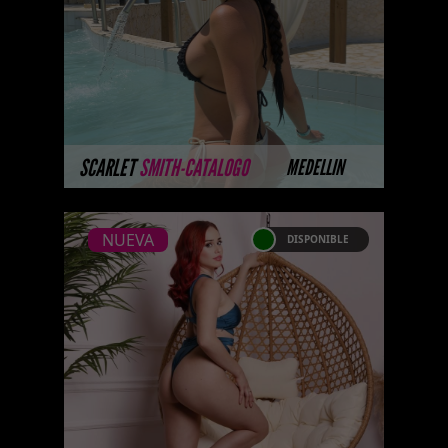
a nuestro Catálogo Privado
Platinum. Selección privada de
modelos con un nivel de belleza
y perform ...
MÁS INFORMACIÓN
SCARLET
SMITH-CATALOGO
MEDELLIN
NUEVA
DISPONIBLE
NUEVA
BELA MARQUEZ
Próximamente.... Algunas de
nuestras modelos aún no tienen
imágenes disponibles en la web
porque están completando su
sesión ...