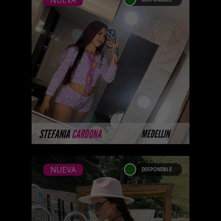
NUEVA
NUEVA
STEFANIA CARDONA
Próximamente.... Algunas de
nuestras modelos aún no tienen
imágenes disponibles en la web
porque están completando su
sesión ...
MÁS INFORMACIÓN
STEFANIA
CARDONA
MEDELLIN
NUEVA
DISPONIBLE
NUEVA
SCARLET SMITH-
CATALOGO PLATINO
Platinum Esta modelo pertenece