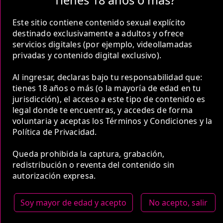
Tienes 18 años o más?
Este sitio contiene contenido sexual explícito
destinado exclusivamente a adultos y ofrece
servicios digitales (por ejemplo, videollamadas
2 Horas
privadas y contenido digital exclusivo).
COP 420,000.00
Al ingresar, declaras bajo tu responsabilidad que:
tienes 18 años o más (o la mayoría de edad en tu
jurisdicción), el acceso a este tipo de contenido es
legal donde te encuentras, y accedes de forma
voluntaria y aceptas los Términos y Condiciones y la
5 Horas
Política de Privacidad.
COP 750,000.00
Queda prohibida la captura, grabación,
redistribución o reventa del contenido sin
autorización expresa.
Estas tarifas incluyen transporte y preservativos
Soy mayor de edad y acepto
No acepto, salir
Medio de Pago: