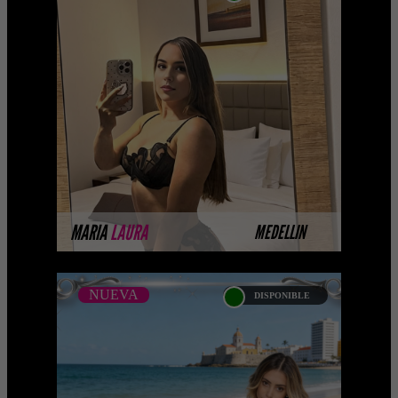
MARIA LAURA DEL RIO
...Próximamente.... Algunas de nuestras
modelos aún no tienen imágenes
disponibles en la web porque están
completando su ses ...
MÁS INFORMACIÓN
MARIA
LAURA
MEDELLIN
NUEVA
DISPONIBLE
NUEVA
ANDREA TORRES -
CATALOGO PLATINO
Platinum Esta modelo pertenece a