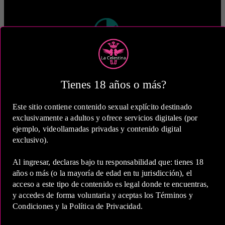
2 Horas
COP 360,000.00
Tienes 18 años o más?
Este sitio contiene contenido sexual explícito destinado
exclusivamente a adultos y ofrece servicios digitales (por
ejemplo, videollamadas privadas y contenido digital
exclusivo).
5 Horas
Al ingresar, declaras bajo tu responsabilidad que: tienes 18
COP 650,000.00
años o más (o la mayoría de edad en tu jurisdicción), el
acceso a este tipo de contenido es legal donde te encuentras,
Estas tarifas incluyen transporte y preservativos
y accedes de forma voluntaria y aceptas los Términos y
Condiciones y la Política de Privacidad.
Medio de Pago: