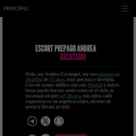
PRINCIPAL
ESCORT PREPAGO ANDREA
UZCATEGUI
Hola, soy Andrea Uzcategui, soy una
prepago en
Medellin
de
25 años
, muy preciosa y divertida.
Con mi cuerpo atlético con culo
Normal
y dulces
besos puedo hacerte sentir como en el cielo. te
encantará mi piel
piel Blanca
, mis ojitos cafés
expresivos en mi angelical rostro, mi trato de
novia te llevará al cielo.
telegram
x
snapchat
viber
Telegram La Celestina