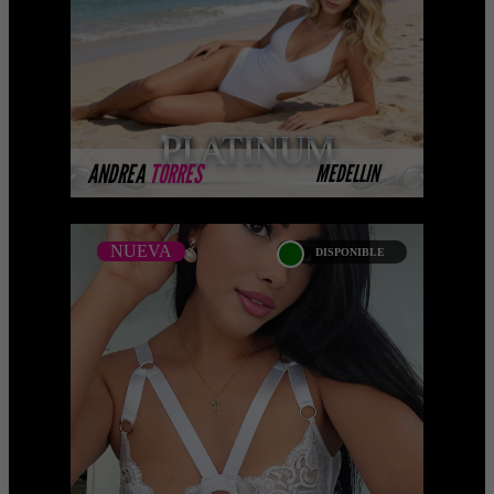
nuestro Catálogo Privado Platinum.
Selección privada de modelos con un
nivel de belleza y perform ...
MÁS INFORMACIÓN
ANDREA
TORRES
MEDELLIN
NUEVA
DISPONIBLE
NUEVA
CATALINA HERRERA
Próximamente.... Algunas de nuestras
modelos aún no tienen imágenes
disponibles en la web porque están
completando su sesión ...