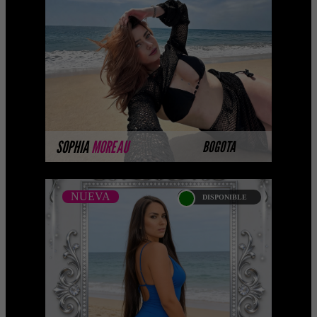
...Platinum Esta modelo pertenece a
nuestro Catálogo Privado Platinum.
Selección privada de modelos con un
nivel de belleza y perf ...
MÁS INFORMACIÓN
SOPHIA
MOREAU
BOGOTA
NUEVA
DISPONIBLE
NUEVA
LEYDI JIMENEZ -
CATALOGO PLATINO
Platinum Esta modelo pertenece a
nuestro Catálogo Privado Platinum.
Selección privada de modelos con un
nivel de belleza y perform ...