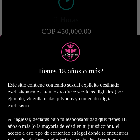
2 Horas
COP 450,000.00
Tienes 18 años o más?
5 Horas
COP 806,000.00
Este sitio contiene contenido sexual explícito destinado
exclusivamente a adultos y ofrece servicios digitales (por
ejemplo, videollamadas privadas y contenido digital
Estas tarifas incluyen transporte y preservativos
exclusivo).
Medio de Pago:
Al ingresar, declaras bajo tu responsabilidad que: tienes 18
años o más (o la mayoría de edad en tu jurisdicción), el
acceso a este tipo de contenido es legal donde te encuentras,
y accedes de forma voluntaria y aceptas los Términos y