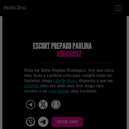
PRINCIPAL
ESCORT PREPAGO PAULINA
RODRIGUEZ
Hola me llamo Paulina Rodriguez, Soy una chica
muy linda y cariñosa echa para cumplir todas tus
fantasías, tengo
cabello Rojo
, dispuesta a que me
penetres
duro por atrás muy rico, tengo ojos
oscuros y un
culo grande
muy excitante.
telegram
x
snapchat
viber
Telegram La Celestina
SEND SMS