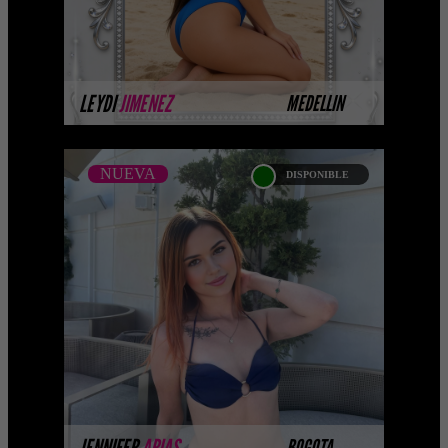
MÁS INFORMACIÓN
LEYDI
JIMENEZ
MEDELLIN
NUEVA
DISPONIBLE
NUEVA
JENNIFER ARIAS -
CATALAGO PLATINO -
BOGOTA
...Próximamente.... Algunas de nuestras
modelos aún no tienen imágenes
disponibles en la web porque están
completando su ses ...
MÁS INFORMACIÓN
JENNIFER
ARIAS
BOGOTA