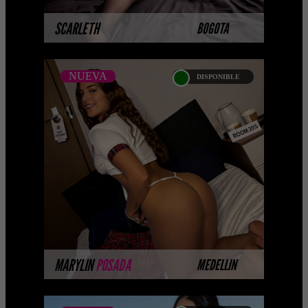
MÁS INFORMACIÓN
SCARLETH
BOGOTA
NUEVA
DISPONIBLE
NUEVA
MARYLIN POSADA
... Próximamente.... Algunas de
nuestras modelos aún no tienen
imágenes disponibles en la web porque
están completando su se ...
MÁS INFORMACIÓN
MARYLIN
POSADA
MEDELLIN