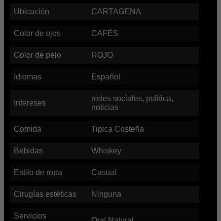
Ubicación
CARTAGENA
Color de ojos
CAFÉS
Color de pelo
ROJO
Idiomas
Español
redes sociales, politica,
Intereses
noticias
Comida
Tipica Costeña
Bebidas
Whiskey
Estilo de ropa
Casual
Cirugías estéticas
Ninguna
Servicios
Oral Natural