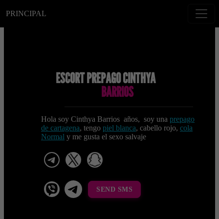
PRINCIPAL
ESCORT PREPAGO CINTHYA
BARRIOS
Hola soy Cinthya Barrios años, soy una
prepago
de cartagena
, tengo
piel blanca
, cabello rojo,
cola
Normal
y me gusta el sexo salvaje
telegram
x
snapchat
viber
Telegram La Celestina
SEND SMS