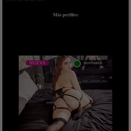
Más perfiles:
;
NUEVA
DISPONIBLE
NUEVA
SCARLETH ANDERSON
Call girls Bogota Scarleth es una chica
complaciente y muy sexy. Es una mujer
experimentada a pesar de su juventud,
ama y disfruta ...