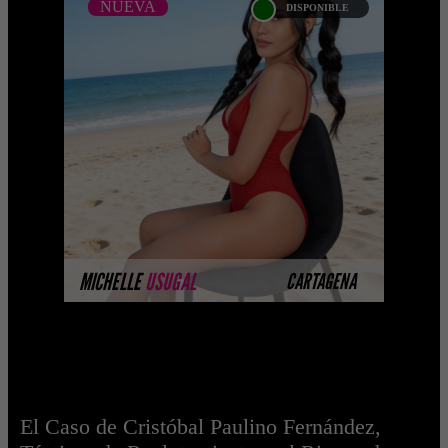
NUEVA
DISPONIBLE
NUEVA
MICHELLE USUGAL -
CATALOGO PLATINO
Platinum Esta modelo pertenece a
nuestro Catálogo Privado Platinum.
Selección privada de modelos con un
nivel de belleza y perform ...
MÁS INFORMACIÓN
MICHELLE
USUGAL
CARTAGENA
El Caso de Cristóbal Paulino Fernández,