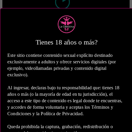
2 Horas
COP 360,000.00
Tienes 18 años o más?
Este sitio contiene contenido sexual explícito destinado
exclusivamente a adultos y ofrece servicios digitales (por
5 Horas
ejemplo, videollamadas privadas y contenido digital
exclusivo).
COP 640,000.00
Al ingresar, declaras bajo tu responsabilidad que: tienes 18
años o más (o la mayoría de edad en tu jurisdicción), el
Estas tarifas incluyen transporte y preservativos
acceso a este tipo de contenido es legal donde te encuentras,
y accedes de forma voluntaria y aceptas los Términos y
Medio de Pago:
Condiciones y la Política de Privacidad.
Queda prohibida la captura, grabación, redistribución o