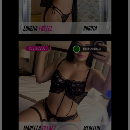
MÁS INFORMACIÓN
LORENA
PRETEL
BOGOTA
NUEVA
DISPONIBLE
NUEVA
MARCELA PELAEZ
Próximamente.... Algunas de nuestras
modelos aún no tienen imágenes
disponibles en la web porque están
completando su sesión ...
MÁS INFORMACIÓN
MARCELA
PELAEZ
MEDELLIN