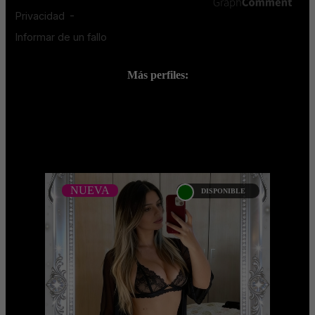
Más perfiles:
;
NUEVA
DISPONIBLE
NUEVA
LORENA PRETEL -
CATALOGO PLATINO
Platinum Esta modelo pertenece a
nuestro Catálogo Privado Platinum.
Selección privada de modelos con un
nivel de belleza y perform ...