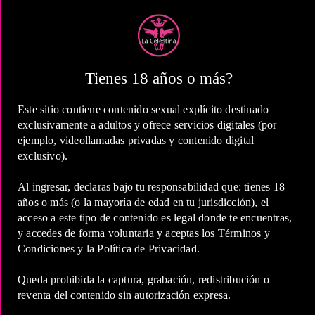
Tienes 18 años o más?
2 Horas
COP 1,100,000.00
Este sitio contiene contenido sexual explícito destinado
exclusivamente a adultos y ofrece servicios digitales (por
ejemplo, videollamadas privadas y contenido digital
exclusivo).
Al ingresar, declaras bajo tu responsabilidad que: tienes 18
5 Horas
años o más (o la mayoría de edad en tu jurisdicción), el
acceso a este tipo de contenido es legal donde te encuentras,
COP 2,400,000.00
y accedes de forma voluntaria y aceptas los Términos y
Condiciones y la Política de Privacidad.
Estas tarifas incluyen transporte y preservativos
Queda prohibida la captura, grabación, redistribución o
reventa del contenido sin autorización expresa.
Medio de Pago: