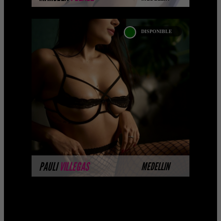
DISPONIBLE
PAULI VILLEGAS
Próximamente.... Algunas de nuestras
modelos aún no tienen imágenes
disponibles en la web porque están
completando su sesión ...
MÁS INFORMACIÓN
PAULI
VILLEGAS
MEDELLIN