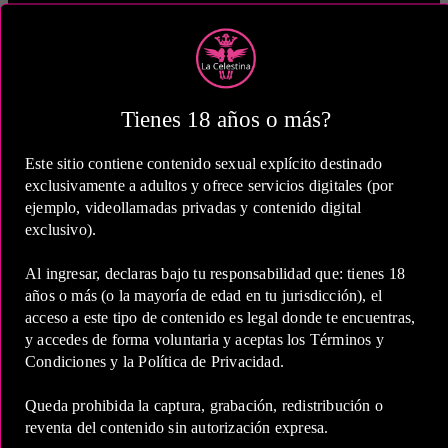
1 Hora
COP 250,000.00
Tienes 18 años o más?
Este sitio contiene contenido sexual explícito destinado
exclusivamente a adultos y ofrece servicios digitales (por
2 Horas
ejemplo, videollamadas privadas y contenido digital
exclusivo).
COP 370,000.00
Al ingresar, declaras bajo tu responsabilidad que: tienes 18
años o más (o la mayoría de edad en tu jurisdicción), el
acceso a este tipo de contenido es legal donde te encuentras,
y accedes de forma voluntaria y aceptas los Términos y
Condiciones y la Política de Privacidad.
5 Horas
Queda prohibida la captura, grabación, redistribución o
COP 670,000.00
reventa del contenido sin autorización expresa.