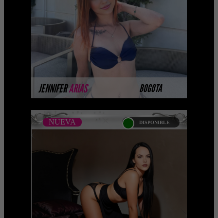
...Próximamente.... Algunas de nuestras
modelos aún no tienen imágenes
disponibles en la web porque están
completando su ses ...
MÁS INFORMACIÓN
JENNIFER
ARIAS
BOGOTA
NUEVA
DISPONIBLE
NUEVA
LUISA EULER - CATALOGO
PLATINO
Platinum Esta modelo pertenece a
nuestro Catálogo Privado Platinum.
Selección privada de modelos con un
nivel de belleza y perform ...