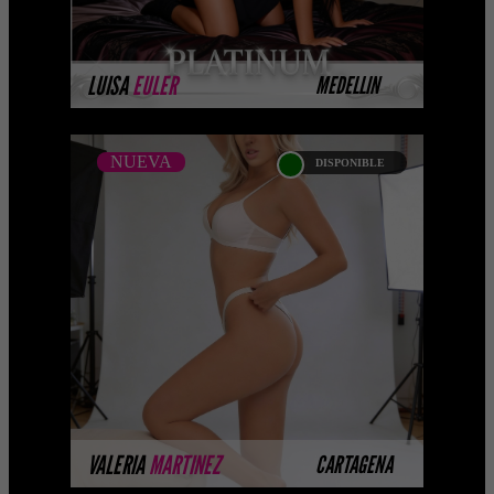
MÁS INFORMACIÓN
LUISA
EULER
MEDELLIN
NUEVA
DISPONIBLE
NUEVA
VALERIA MARTINEZ -
CATALOGO PLATINO
Platinum Esta modelo pertenece a
nuestro Catálogo Privado Platinum.
Selección privada de modelos con un
nivel de belleza y perform ...
MÁS INFORMACIÓN
VALERIA
MARTINEZ
CARTAGENA