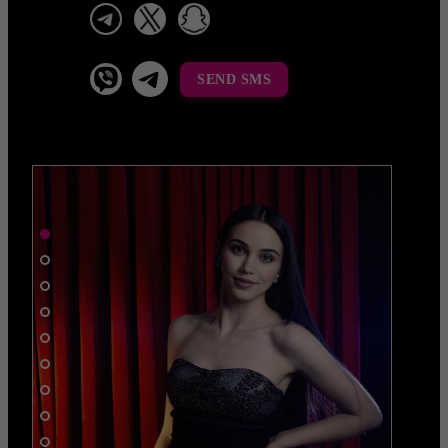
telegram
x
snapchat
viber
Telegram La Celestina
SEND SMS