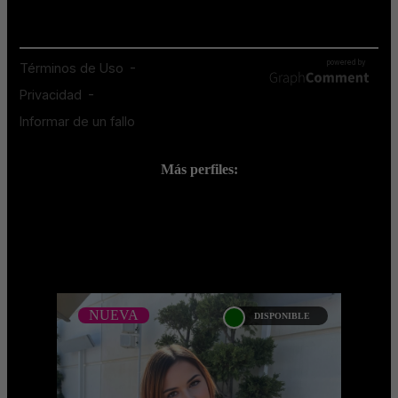
Más perfiles:
;
NUEVA
DISPONIBLE
NUEVA
JENNIFER ARIAS -
CATALAGO PLATINO -
BOGOTA