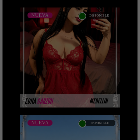
NUEVA
DISPONIBLE
NUEVA
EDNA GARZON -
CATALOGO PLATINO
Esta modelo pertenece a nuestro
Catálogo Privado Platinum. Selección
privada de modelos con un nivel de
belleza y performance supe ...
MÁS INFORMACIÓN
EDNA
GARZON
MEDELLIN
NUEVA
DISPONIBLE
NUEVA
SARITA TORRES -
CATALOGO PLATINO