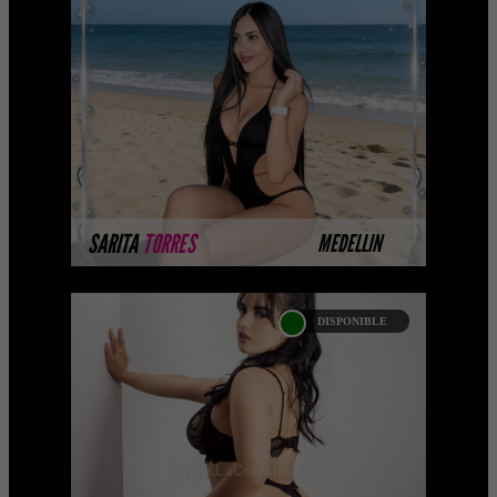
Platinum Esta modelo pertenece a
nuestro Catálogo Privado Platinum.
Selección privada de modelos con un
nivel de belleza y perform ...
MÁS INFORMACIÓN
SARITA
TORRES
MEDELLIN
DISPONIBLE
NICOLE VALENTINA
ROSALES
Soy Nicol Valentina Rosales , una
mujer apasionada, de espíritu libre y
con una sonrisa que invita a disfrutar de
los mejores mome ...