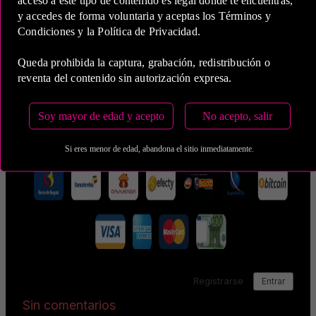
y accedes de forma voluntaria y aceptas los Términos y
Condiciones y la Política de Privacidad.
5 Horas
COP 2,300,000.00
Queda prohibida la captura, grabación, redistribución o
reventa del contenido sin autorización expresa.
Estas tarifas incluyen transporte y preservativos
Soy mayor de edad y acepto
No acepto, salir
Medio de Pago:
Si eres menor de edad, abandona el sitio inmediatamente.