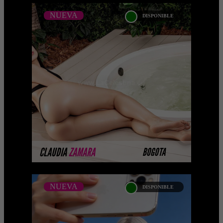
NUEVA
DISPONIBLE
NUEVA
CLAUDIA ZAMARA
Bienvenidos a mi perfil, Escorts
pelinegras soy una preciosa y
encantadora chica de piel suave,
curvilínea y sexy, tal y com ...
MÁS INFORMACIÓN
CLAUDIA
ZAMARA
BOGOTA
NUEVA
DISPONIBLE
NUEVA
STEPHANIE MORALES -
CATALOGO PLATINO