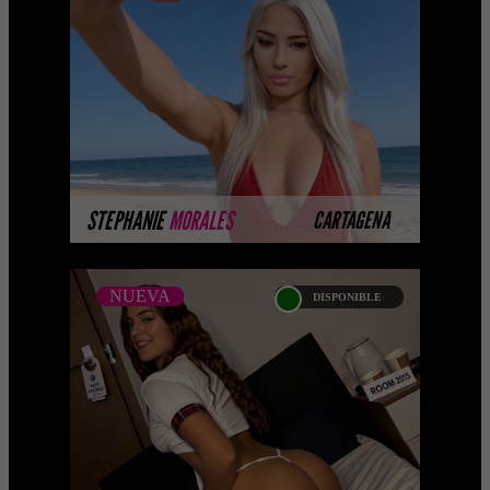
Platinum Esta modelo pertenece a
nuestro Catálogo Privado Platinum.
Selección privada de modelos con un
nivel de belleza y perform ...
MÁS INFORMACIÓN
STEPHANIE
MORALES
CARTAGENA
NUEVA
DISPONIBLE
NUEVA
MARYLIN POSADA
... Próximamente.... Algunas de
nuestras modelos aún no tienen
imágenes disponibles en la web porque
están completando su se ...