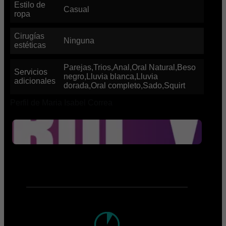
Estilo de
Casual
ropa
Cirugías
Ninguna
estéticas
Parejas,Trios,Anal,Oral Natural,Beso
Servicios
negro,Lluvia blanca,Lluvia
adicionales
dorada,Oral completo,Sado,Squirt
Perfil de Maria Isabel Correa