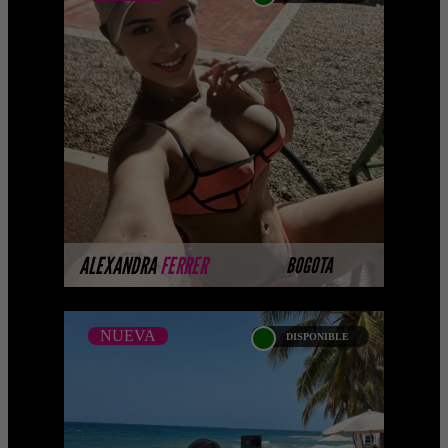
ALEXANDRA FERRER
...Próximamente.... Algunas de nuestras
modelos aún no tienen imágenes
disponibles en la web porque están
completando su ses ...
MÁS INFORMACIÓN
ALEXANDRA
FERRER
BOGOTA
NUEVA
DISPONIBLE
NUEVA
TALA SOTO
...Próximamente.... Algunas de nuestras
modelos aún no tienen imágenes
disponibles en la web porque están