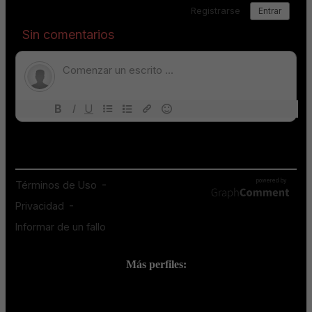
Más perfiles:
;