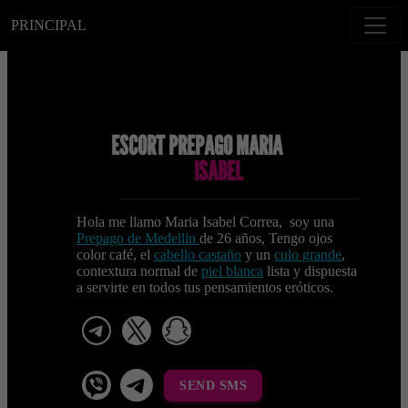
PRINCIPAL
ESCORT PREPAGO MARIA
ISABEL
Hola me llamo Maria Isabel Correa, soy una
Prepago de Medellin
de 26 años, Tengo ojos
color café, el
cabello castaño
y un
culo grande
,
contextura normal de
piel blanca
lista y dispuesta
a servirte en todos tus pensamientos eróticos.
telegram
x
snapchat
viber
Telegram La Celestina
SEND SMS