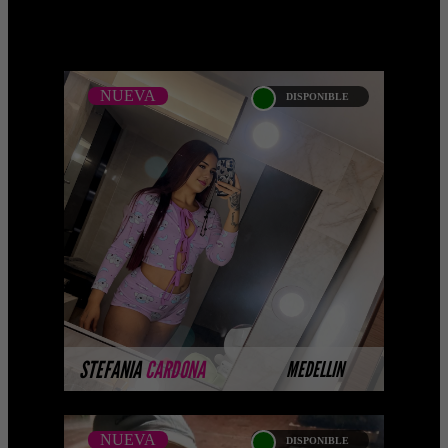
NUEVA
DISPONIBLE
NUEVA
STEFANIA CARDONA
Próximamente.... Algunas de nuestras
modelos aún no tienen imágenes
disponibles en la web porque están
completando su sesión ...
MÁS INFORMACIÓN
STEFANIA
CARDONA
MEDELLIN
NUEVA
DISPONIBLE
NUEVA