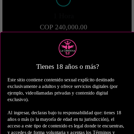
1 Hora
COP 240,000.00
Tienes 18 años o más?
2 Horas
COP 390,000.00
Este sitio contiene contenido sexual explícito destinado
exclusivamente a adultos y ofrece servicios digitales (por
ejemplo, videollamadas privadas y contenido digital
exclusivo).
Al ingresar, declaras bajo tu responsabilidad que: tienes 18
5 Horas
años o más (o la mayoría de edad en tu jurisdicción), el
acceso a este tipo de contenido es legal donde te encuentras,
COP 650,000.00
y accedes de forma voluntaria y aceptas los Términos y