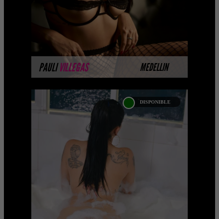
MÁS INFORMACIÓN
PAULI
VILLEGAS
MEDELLIN
DISPONIBLE
DARIA VELEZ
Próximamente.... Algunas de nuestras
modelos aún no tienen imágenes
disponibles en la web porque están
completando su sesión ...