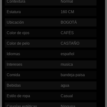
Contextura
Normal
Estatura
160
CM
Ubicación
BOGOTÁ
Color de ojos
CAFÉS
Color de pelo
CASTAÑO
Idiomas
español
Intereses
musica
Comida
bandeja paisa
Bebidas
agua
Estilo de ropa
Casual
Cirugías estéticas
Ninguna