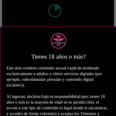
2 Horas
COP 600,000.00
Tienes 18 años o más?
Este sitio contiene contenido sexual explícito destinado
5 Horas
exclusivamente a adultos y ofrece servicios digitales (por
COP 1,000,000.00
ejemplo, videollamadas privadas y contenido digital
exclusivo).
Estas tarifas incluyen transporte y preservativos
Al ingresar, declaras bajo tu responsabilidad que: tienes 18
años o más (o la mayoría de edad en tu jurisdicción), el
Medio de Pago:
acceso a este tipo de contenido es legal donde te encuentras,
y accedes de forma voluntaria y aceptas los Términos y