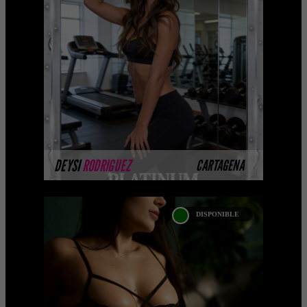
CATALOGO PLATINO
Platinum Esta modelo pertenece a
nuestro Catálogo Privado Platinum.
Selección privada de modelos con un
nivel de belleza y perform ...
MÁS INFORMACIÓN
DEYSI
RODRIGUEZ
CARTAGENA
DISPONIBLE
PAULI VILLEGAS
Próximamente.... Algunas de nuestras
modelos aún no tienen imágenes
disponibles en la web porque están
completando su sesión ...