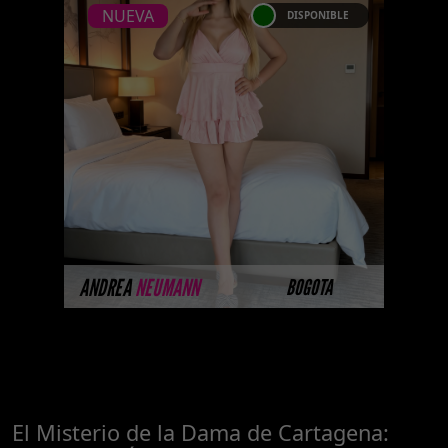
NUEVA
DISPONIBLE
NUEVA
ANDREA NEUMANN
...Platinum Esta modelo
pertenece a nuestro Catálogo
Privado Platinum. Selección
privada de modelos con un nivel
de belleza y perf ...
MÁS INFORMACIÓN
ANDREA
NEUMANN
BOGOTA
El Misterio de la Dama de Cartagena: