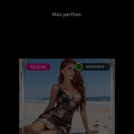
Más perfiles:
;
NUEVA
DISPONIBLE
NUEVA
MADISSON REGIL -
CATALOGO PLATINO
Platinum Esta modelo pertenece
a nuestro Catálogo Privado
Platinum. Selección privada de
modelos con un nivel de belleza
y perform ...