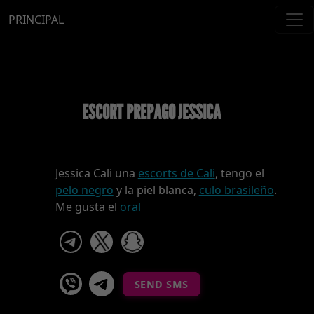
PRINCIPAL
ESCORT PREPAGO JESSICA
Jessica Cali una
escorts de Cali
, tengo el
pelo negro
y la piel blanca,
culo brasileño
.
Me gusta el
oral
telegram
x
snapchat
viber
Telegram La Celestina
SEND SMS