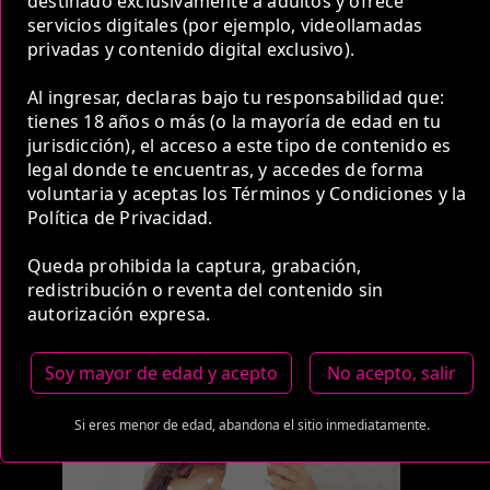
destinado exclusivamente a adultos y ofrece
servicios digitales (por ejemplo, videollamadas
5 Horas
privadas y contenido digital exclusivo).
COP 950,000.00
Al ingresar, declaras bajo tu responsabilidad que:
tienes 18 años o más (o la mayoría de edad en tu
jurisdicción), el acceso a este tipo de contenido es
Estas tarifas incluyen transporte y preservativos
legal donde te encuentras, y accedes de forma
voluntaria y aceptas los Términos y Condiciones y la
Medio de Pago:
Política de Privacidad.
Queda prohibida la captura, grabación,
redistribución o reventa del contenido sin
autorización expresa.
Soy mayor de edad y acepto
No acepto, salir
Si eres menor de edad, abandona el sitio inmediatamente.