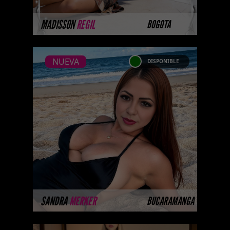
MÁS INFORMACIÓN
MADISSON
REGIL
BOGOTA
NUEVA
DISPONIBLE
NUEVA
SANDRA MERKER
...Próximamente.... Algunas de
nuestras modelos aún no tienen
imágenes disponibles en la web
porque están completando su
ses ...
MÁS INFORMACIÓN
SANDRA
MERKER
BUCARAMANGA