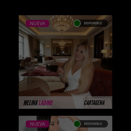
NUEVA
DISPONIBLE
NUEVA
MELINA LADINO -
CATALOGO PLATINO
Platinum Esta modelo pertenece
a nuestro Catálogo Privado
Platinum. Selección privada de
modelos con un nivel de belleza
y perform ...
MÁS INFORMACIÓN
MELINA
LADINO
CARTAGENA
NUEVA
DISPONIBLE
NUEVA
MARIA FERNANDA -