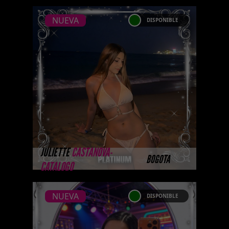
NUEVA
DISPONIBLE
NUEVA
JULIETTE CASTANOVA-
CATALOGO PLATINO
Platinum Esta modelo pertenece
a nuestro Catálogo Privado
Platinum. Selección privada de
modelos con un nivel de belleza
y perform ...
MÁS INFORMACIÓN
JULIETTE
CASTANOVA-
BOGOTA
CATALOGO
NUEVA
DISPONIBLE
NUEVA
DANIELA TIRADO -
CATALOGO PLATINO