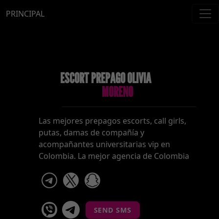
PRINCIPAL
ESCORT PREPAGO OLIVIA
MORENO
Las mejores prepagos escorts, call girls,
putas, damas de compañía y
acompañantes universitarias vip en
Colombia. La mejor agencia de Colombia
telegram
x
snapchat
viber
Telegram La Celestina
SEND SMS