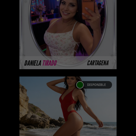
Platinum Esta modelo pertenece
a nuestro Catálogo Privado
Platinum. Selección privada de
modelos con un nivel de belleza
y perform ...
MÁS INFORMACIÓN
DANIELA
TIRADO
CARTAGENA
DISPONIBLE
NANA FRANCO -
CATALOGO PLATINO
Platinum Esta modelo pertenece
a nuestro Catálogo Privado
Platinum. Selección privada de