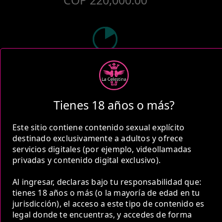
COP 220,000.00
2 Horas
COP 360,000.00
Tienes 18 años o más?
Este sitio contiene contenido sexual explícito
destinado exclusivamente a adultos y ofrece
servicios digitales (por ejemplo, videollamadas
5 Horas
privadas y contenido digital exclusivo).
COP 640,000.00
Al ingresar, declaras bajo tu responsabilidad que:
tienes 18 años o más (o la mayoría de edad en tu
Estas tarifas incluyen transporte y preservativos
jurisdicción), el acceso a este tipo de contenido es
legal donde te encuentras, y accedes de forma