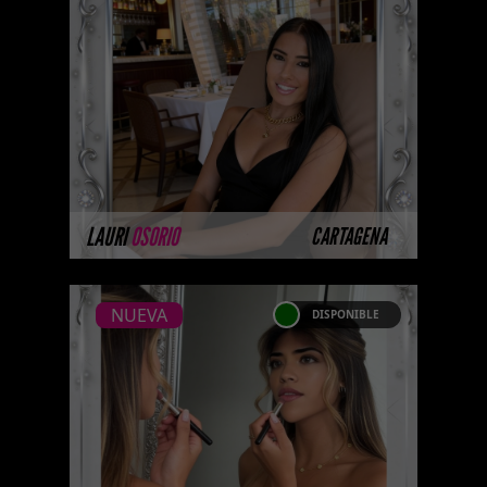
Platinum Esta modelo pertenece
a nuestro Catálogo Privado
Platinum. Selección privada de
modelos con un nivel de belleza
y perform ...
MÁS INFORMACIÓN
LAURI
OSORIO
CARTAGENA
NUEVA
DISPONIBLE
NUEVA
MARIA CECILIA
ARBOLEDA - CATALOGO
PLATINO
Platinum Esta modelo pertenece
a nuestro Catálogo Privado