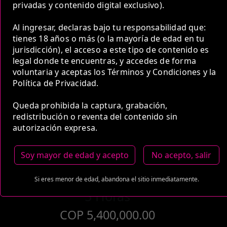
privadas y contenido digital exclusivo).
1 Hora
Al ingresar, declaras bajo tu responsabilidad que:
COP 2,000,000.00
tienes 18 años o más (o la mayoría de edad en tu
jurisdicción), el acceso a este tipo de contenido es
legal donde te encuentras, y accedes de forma
voluntaria y aceptas los Términos y Condiciones y la
Política de Privacidad.
Queda prohibida la captura, grabación,
2 Horas
redistribución o reventa del contenido sin
COP 3,000,000.00
autorización expresa.
Soy mayor de edad y acepto
No acepto, salir
Si eres menor de edad, abandona el sitio inmediatamente.
5 Horas
COP 5,400,000.00