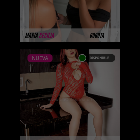
Platinum. Selección privada de
modelos con un nivel de belleza
y perform ...
MÁS INFORMACIÓN
MARIA
CECILIA
BOGOTA
NUEVA
DISPONIBLE
NUEVA
ADRI ROJAS
Próximamente.... Algunas de
nuestras modelos aún no tienen
imágenes disponibles en la web
porque están completando su
sesión ...
MÁS INFORMACIÓN