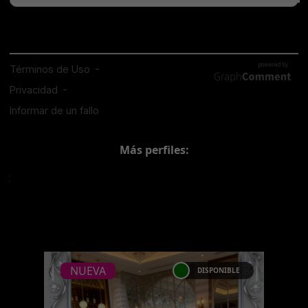
Más perfiles:
;
NUEVA
DISPONIBLE
NUEVA
LAURI OSORIO -
CATALOGO PLATINO