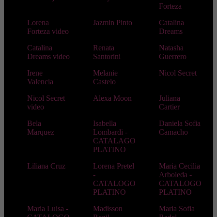
Forteza
Lorena
Jazmin Pinto
Catalina
Forteza video
Dreams
Catalina
Renata
Natasha
Dreams video
Santorini
Guerrero
Irene
Melanie
Nicol Secret
Valencia
Castelo
Nicol Secret
Alexa Moon
Juliana
video
Cartier
Bela
Isabella
Daniela Sofia
Marquez
Lombardi -
Camacho
CATALAGO
PLATINO
Liliana Cruz
Lorena Pretel
Maria Cecilia
-
Arboleda -
CATALOGO
CATALOGO
PLATINO
PLATINO
Maria Luisa -
Madisson
Maria Sofia