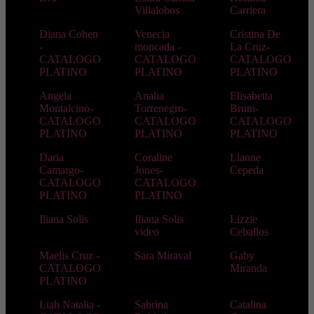
Villalobos
Carriera
Diana Cohen
Venecia
Cristina De
-
moncada -
La Cruz-
CATALOGO
CATALOGO
CATALOGO
PLATINO
PLATINO
PLATINO
Angela
Analia
Elisabetta
Montalcino-
Torrenegro-
Bruni-
CATALOGO
CATALOGO
CATALOGO
PLATINO
PLATINO
PLATINO
Daria
Coraline
Lianne
Camargo-
Jones-
Cepeda
CATALOGO
CATALOGO
PLATINO
PLATINO
Iliana Solis
Iliana Solis
Lizzie
video
Ceballos
Maelis Cruz -
Sara Miraval
Gaby
CATALOGO
Miranda
PLATINO
Liah Natalia -
Sabrina
Catalina