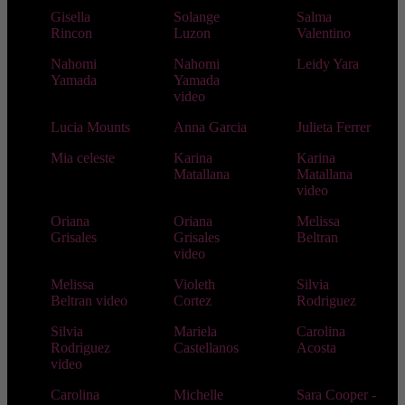
Gisella
Solange
Salma
Rincon
Luzon
Valentino
Nahomi
Nahomi
Leidy Yara
Yamada
Yamada
video
Lucia Mounts
Anna Garcia
Julieta Ferrer
Mia celeste
Karina
Karina
Matallana
Matallana
video
Oriana
Oriana
Melissa
Grisales
Grisales
Beltran
video
Melissa
Violeth
Silvia
Beltran video
Cortez
Rodriguez
Silvia
Mariela
Carolina
Rodriguez
Castellanos
Acosta
video
Carolina
Michelle
Sara Cooper -