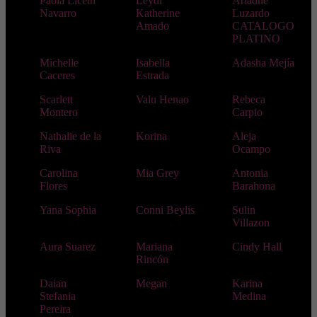
Paola Liceth
Leydi
Ariadne
Navarro
Katherine
Luzardo
Amado
CATALOGO
PLATINO
Michelle
Isabella
Adasha Mejía
Caceres
Estrada
Scarlett
Valu Henao
Rebeca
Montero
Carpio
Nathalie de la
Korina
Aleja
Riva
Ocampo
Carolina
Mia Grey
Antonia
Flores
Barahona
Yana Sophia
Conni Beylis
Sulin
Villazon
Aura Suarez
Mariana
Cindy Hall
Rincón
Daian
Megan
Karina
Stefania
Medina
Pereira