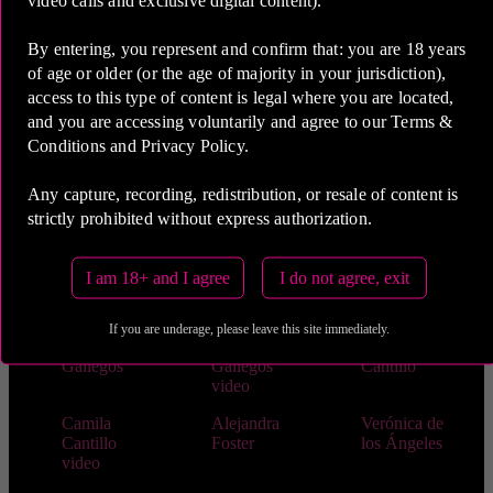
video calls and exclusive digital content).
Renata
Laura
Keyla
Pereira
Escobar
Márquez
By entering, you represent and confirm that: you are 18 years
of age or older (or the age of majority in your jurisdiction),
Adriana
Renata Saenz
Sharon Vidal
access to this type of content is legal where you are located,
Juliguer
and you are accessing voluntarily and agree to our Terms &
Sharon Vidal
Aliz
Aliz
Conditions and Privacy Policy.
video
Meléndez
Meléndez
video
Any capture, recording, redistribution, or resale of content is
Laura
Laura
Gabriela
strictly prohibited without express authorization.
Londoño
Londoño
Lopez
video
I am 18+ and I agree
I do not agree, exit
Juliana Mesa
Juliana Mesa
Nataly
video
Hurtado
If you are underage, please leave this site immediately.
Stefania
Stefania
Camila
Gallegos
Gallegos
Cantillo
video
Camila
Alejandra
Verónica de
Cantillo
Foster
los Ángeles
video