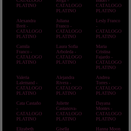
CATALOGO
Regil -
Badel -
PLATINO
CATALOGO
CATALOGO
PLATINO
PLATINO
Alexandra
Juliana
Lesly Franco
Breit -
Franco -
-
CATALOGO
CATALOGO
CATALOGO
PLATINO
PLATINO
PLATINO
Camila
Laura Sofia
Maria
Franco -
Arboleda -
Cristina
CATALOGO
CATALOGO
Fajardo -
PLATINO
PLATINO
CATALOGO
PLATINO
Valeria
Alejandra
Andrea
Lalemand -
Rivera -
Torres -
CATALOGO
CATALOGO
CATALOGO
PLATINO
PLATINO
PLATINO
Cata Castaño
Juliette
Dayana
-
Castanova-
Montes -
CATALOGO
CATALOGO
CATALOGO
PLATINO
PLATINO
PLATINO
Elizabeth
Gisella
Hanna Moon