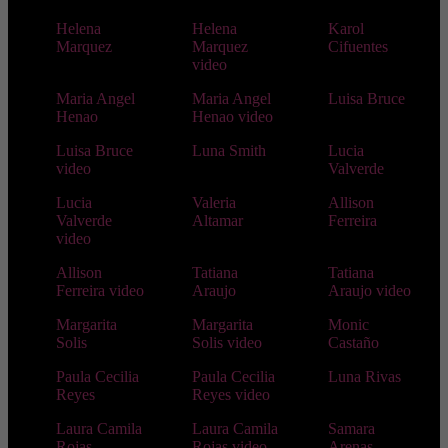
Helena
Helena
Karol
Marquez
Marquez
Cifuentes
video
Maria Angel
Maria Angel
Luisa Bruce
Henao
Henao video
Luisa Bruce
Luna Smith
Lucia
video
Valverde
Lucia
Valeria
Allison
Valverde
Altamar
Ferreira
video
Allison
Tatiana
Tatiana
Ferreira video
Araujo
Araujo video
Margarita
Margarita
Monic
Solis
Solis video
Castaño
Paula Cecilia
Paula Cecilia
Luna Rivas
Reyes
Reyes video
Laura Camila
Laura Camila
Samara
Rojas
Rojas video
Arenas