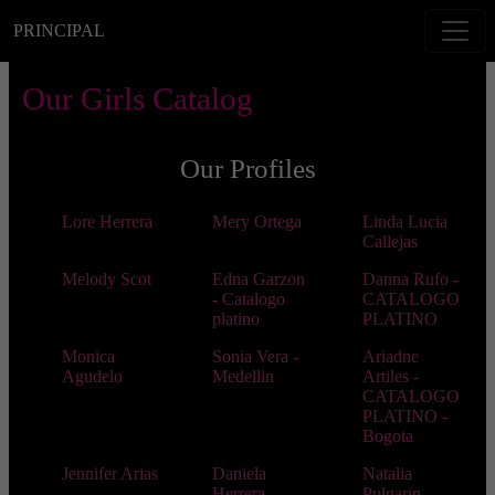
PRINCIPAL
Our Girls Catalog
Our Profiles
Lore Herrera
Mery Ortega
Linda Lucia
Callejas
Melody Scot
Edna Garzon
Danna Rufo -
- Catalogo
CATALOGO
platino
PLATINO
Monica
Sonia Vera -
Ariadne
Agudelo
Medellin
Artiles -
CATALOGO
PLATINO -
Bogota
Jennifer Arias
Daniela
Natalia
-
Herrera -
Pulgarin