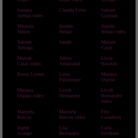
Samara
Claudia Ferro
Salome
Arenas video
Guzman
Miranda
Juanita
Juanita
Simon
Henao
Henao video
Salome
Sarahi
Mariale
Arteaga
Casas
Mariale
Julieta
Lizzie
Casas video
Aristizabal
Hawkin
Rossy Lemus
Luisa
Mariana
Palomeque
Ospino
Mariana
Liceth
Liceth
Ospino video
Hernandez
Hernandez
video
Manuela
Manuela
Elsy
Rincon
Rincon video
Castañeda
Ingrid
Lisa
Carla
Arango
Bermudez
Sevillano