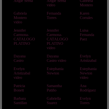
Angie Serna
Angie Serna
Gabriela
video
Montero
Gabriela
Fernanda
Karen
Montero
Torres
Corrales
video
Jennifer
Jennifer
Luisa
Carmona-
Carmona-
Fernanda
CATALOGO
CATALOGO
Paez
PLATINO
PLATINO
video
Dayana
Dayana
Evelyn
Castro
Castro video
Aristizabal
Evelyn
Estephania
Estephania
Aristizabal
Newton
Newton
video
video
Patricia
Samantha
Ana
Bonett
Patiño
Rodríguez
Barbara
Gabriella
Evelyn
Santillan
Suarez
Torres