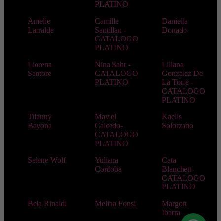
PLATINO
Amelie
Camille
Daniella
Larralde
Santillan -
Donado
CATALOGO
PLATINO
Liorena
Nina Sahr -
Liliana
Santore
CATALOGO
Gonzalez De
PLATINO
La Torre -
CATALOGO
PLATINO
Tifanny
Maviel
Kaelis
Bayona
Caicedo-
Solorzano
CATALOGO
PLATINO
Selene Wolf
Yuliana
Cata
Cordoba
Blanchett-
CATALOGO
PLATINO
Bela Rinaldi
Melina Fonsi
Margort
Ibarra