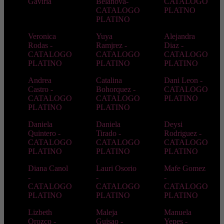
Gaviria
Belanova-
CATALOGO
CATALOGO
PLATNO
PLATINO
Veronica
Yuya
Alejandra
Rodas -
Ramjrez -
Diaz -
CATALOGO
CATALOGO
CATALOGO
PLATINO
PLATINO
PLATINO
Andrea
Catalina
Dani Leon -
Castro -
Bohorquez -
CATALOGO
CATALOGO
CATALOGO
PLATINO
PLATINO
PLATINO
Daniela
Daniela
Deysi
Quintero -
Tirado -
Rodriguez -
CATALOGO
CATALOGO
CATALOGO
PLATINO
PLATINO
PLATINO
Diana Canol
Lauri Osorio
Mafe Gomez
-
-
-
CATALOGO
CATALOGO
CATALOGO
PLATINO
PLATINO
PLATINO
Lizbeth
Maleja
Manuela
Orozco -
Guisao -
Yepes -