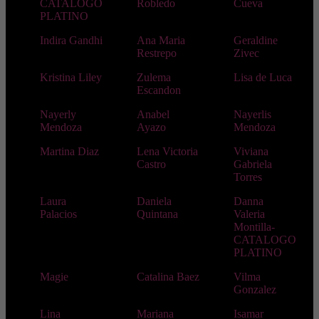
CATALOGO
Robledo
Cueva
PLATINO
Indira Gandhi
Ana Maria
Geraldine
Restrepo
Zivec
Kristina Liley
Zulema
Lisa de Luca
Escandon
Nayerly
Anabel
Nayerlis
Mendoza
Ayazo
Mendoza
Martina Diaz
Lena Victoria
Viviana
Castro
Gabriela
Torres
Laura
Daniela
Danna
Palacios
Quintana
Valeria
Montilla-
CATALOGO
PLATINO
Magie
Catalina Baez
Vilma
Gonzalez
Lina
Mariana
Isamar