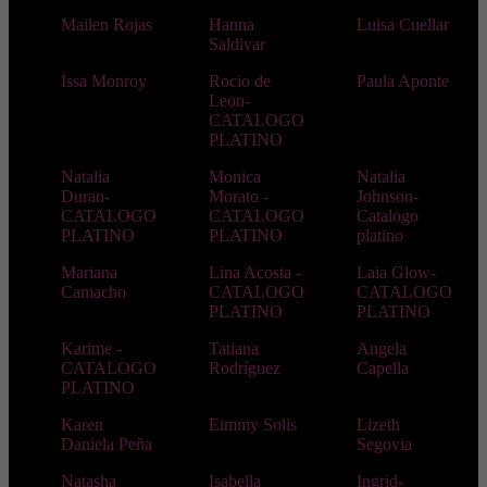
Mailen Rojas
Hanna
Luisa Cuellar
Saldivar
Issa Monroy
Rocio de
Paula Aponte
Leon-
CATALOGO
PLATINO
Natalia
Monica
Natalia
Duran-
Morato -
Johnson-
CATALOGO
CATALOGO
Catalogo
PLATINO
PLATINO
platino
Mariana
Lina Acosta -
Laia Glow-
Camacho
CATALOGO
CATALOGO
PLATINO
PLATINO
Karime -
Tatiana
Angela
CATALOGO
Rodríguez
Capella
PLATINO
Karen
Eimmy Solis
Lizeth
Daniela Peña
Segovia
Natasha
Isabella
Ingrid-