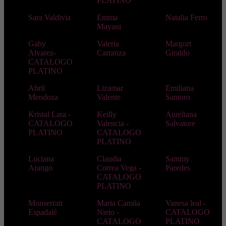
PLATINO
Sara Valdivia
Emma
Natalia Ferro
Mayani
Gaby
Valeria
Margort
Alvarez-
Carranza
Giraldo
CATALOGO
PLATINO
Abril
Lizamar
Emiliana
Mendoza
Valente
Santoro
Kristal Lara -
Keilly
Aureliana
CATALOGO
Valencia -
Salvatore
PLATINO
CATALOGO
PLATINO
Luciana
Claudia
Sammy
Arango
Correa Vega -
Paredes
CATALOGO
PLATINO
Monserratt
Maria Camila
Vanesa leal -
Espadalé
Nieto -
CATALOGO
CATALOGO
PLATINO