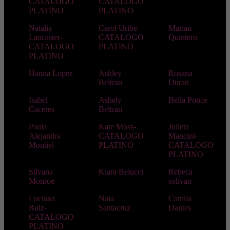
CATALOGO
CATALOGO
PLATINO
PLATINO
Natalia
Carol Uribe-
Marian
Lancaster-
CATALOGO
Quintero
CATALOGO
PLATINO
PLATINO
Hanna Lopez
Ashley
Rosana
Beltran
Duran
Isabel
Ashely
Bella Ponce
Caceres
Beltran
Paula
Kate Moss-
Julieta
Alejandra
CATALOGO
Mancini-
Montiel
PLATINO
CATALOGO
PLATINO
Silvana
Kiara Belucci
Rebeca
Monroe
solivan
Luciana
Naia
Camila
Ruiz-
Santacruz
Dantes
CATALOGO
PLATINO