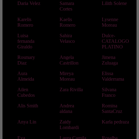
Daria Velez
Samara
Lilith Solene
Cortes
Karelis
Kaelis
Lysenne
Romero
Romero
Moreau
Luisa
Sahira
Dulce-
fernanda
Velasco
CATALOGO
Giraldo
PLATINO
Rosmary
Angela
Jimena
Diaz
Castrillon
Zuluaga
Aura
Mireya
Elissa
Almeida
Moreau
Valderrama
Ailen
Zara Rivilla
Silvana
Cubedos
Franco
Alis Smith
Andrea
Romina
aldana
SantaCruz
Anya Lin
Zaidy
Karla pedraza
Lombardi
Eva
Laura Camila
Rosalba