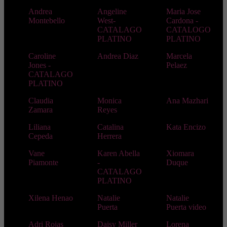
Andrea
Angeline
Maria Jose
Montebello
West-
Cardona -
CATALAGO
CATALOGO
PLATINO
PLATINO
Caroline
Andrea Diaz
Marcela
Jones -
Pelaez
CATALAGO
PLATINO
Claudia
Monica
Ana Mazhari
Zamara
Reyes
Liliana
Catalina
Kata Encizo
Cepeda
Herrera
Vane
Karen Abella
Xiomara
Piamonte
-
Duque
CATALAGO
PLATINO
Xilena Henao
Natalie
Natalie
Puerta
Puerta video
Adri Rojas
Daisy Miller
Lorena