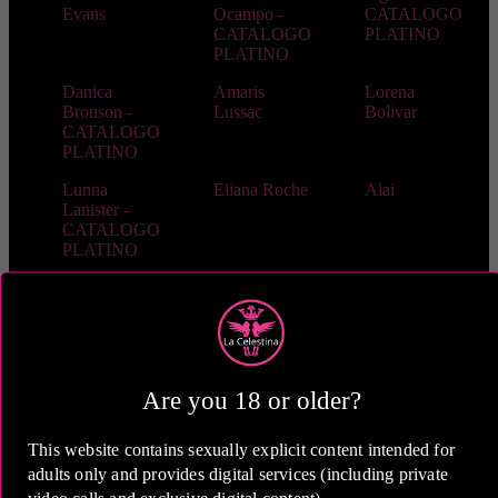
Evans
Ocampo -
CATALOGO
CATALOGO
PLATINO
PLATINO
Danica
Amaris
Lorena
Bronson -
Lussac
Bolivar
CATALOGO
PLATINO
Lunna
Eliana Roche
Alai
Lanister -
CATALOGO
PLATINO
Aitana
Abbi Oviedo
Skye Monroe
Hoffman
Skye Monroe
Camila
Mariana
video
Torres
Are you 18 or older?
Melissa
Victoria
Victoria
Ramirez
Zabala
Zabala video
This website contains sexually explicit content intended for
Milagros
Milena Torres
Carol
adults only and provides digital services (including private
Palacios
Montana