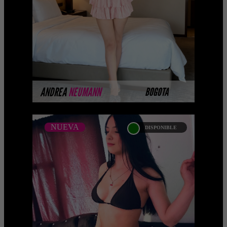
Selección privada de modelos con un
nivel de belleza y perf ...
MÁS INFORMACIÓN
ANDREA
NEUMANN
BOGOTA
NUEVA
DISPONIBLE
NUEVA
ANA MAZHARI
Próximamente.... Algunas de nuestras
modelos aún no tienen imágenes
disponibles en la web porque están
completando su sesión ...