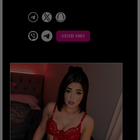
telegram
x
snapchat
viber
Telegram La Celestina
SEND SMS