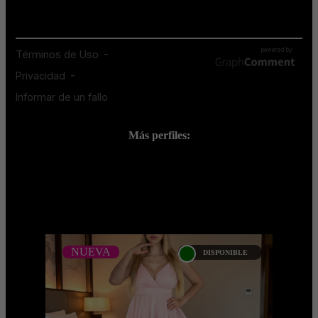
Más perfiles:
;
NUEVA
DISPONIBLE
NUEVA
ANDREA NEUMANN
...Platinum Esta modelo pertenece a
nuestro Catálogo Privado Platinum.