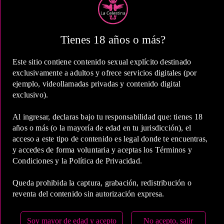
1 Hora
COP 340,000.00
Tienes 18 años o más?
Este sitio contiene contenido sexual explícito destinado
exclusivamente a adultos y ofrece servicios digitales (por
ejemplo, videollamadas privadas y contenido digital
exclusivo).
2 Horas
Al ingresar, declaras bajo tu responsabilidad que: tienes 18
COP 500,000.00
años o más (o la mayoría de edad en tu jurisdicción), el
acceso a este tipo de contenido es legal donde te encuentras,
y accedes de forma voluntaria y aceptas los Términos y
Condiciones y la Política de Privacidad.
Queda prohibida la captura, grabación, redistribución o
5 Horas
reventa del contenido sin autorización expresa.
COP 900,000.00
Soy mayor de edad y acepto
No acepto, salir