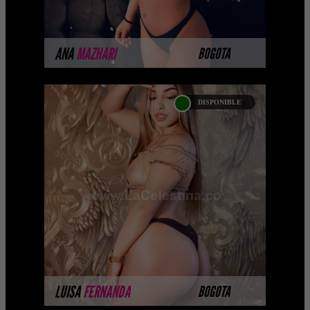
MÁS INFORMACIÓN
ANA
MAZHARI
BOGOTA
DISPONIBLE
LUISA FERNANDA
GIRALDO
Tengo que admitir que tengo debilidad
por el sexo desde pequeña Escorts
jovenes , por eso quiero besarte,
acariciarte y me puedes ...
MÁS INFORMACIÓN
LUISA
FERNANDA
BOGOTA