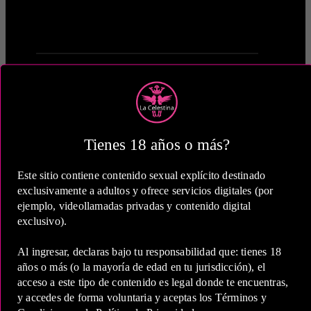
1 Hora
Tienes 18 años o más?
COP 600,000.00
Este sitio contiene contenido sexual explícito destinado
exclusivamente a adultos y ofrece servicios digitales (por
ejemplo, videollamadas privadas y contenido digital
exclusivo).
Al ingresar, declaras bajo tu responsabilidad que: tienes 18
2 Horas
años o más (o la mayoría de edad en tu jurisdicción), el
acceso a este tipo de contenido es legal donde te encuentras,
COP 1,000,000.00
y accedes de forma voluntaria y aceptas los Términos y