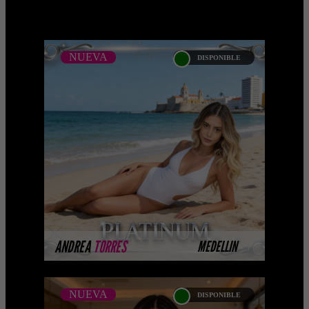
NUEVA
DISPONIBLE
NUEVA
ANDREA TORRES -
CATALOGO PLATINO
Platinum Esta modelo pertenece a
nuestro Catálogo Privado Platinum.
Selección privada de modelos con un
nivel de belleza y perform ...
MÁS INFORMACIÓN
ANDREA
TORRES
MEDELLIN
NUEVA
DISPONIBLE
NUEVA