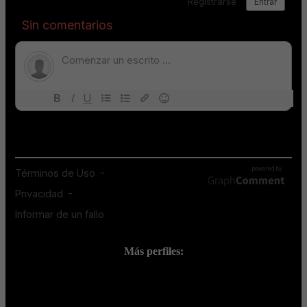
Más perfiles:
;