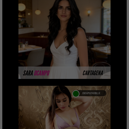
SARA OCAMPO -
CATALOGO PLATINO
Platinum Esta modelo pertenece a
nuestro Catálogo Privado Platinum.
Selección privada de modelos con un
nivel de belleza y perform ...
MÁS INFORMACIÓN
SARA
OCAMPO
CARTAGENA
DISPONIBLE
YULIANA GAVIRIA
Próximamente.... Algunas de nuestras
modelos aún no tienen imágenes
disponibles en la web porque están