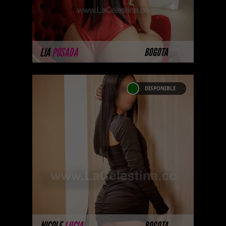
persona creativ ...
MÁS INFORMACIÓN
LIA
POSADA
BOGOTA
DISPONIBLE
NICOLE LUCIA PAREDES
Las mejores prepagos escorts,
call girls, putas, putas y
acompañantes universitarias vip
en Colombia. La mejor agencia
de Colombia ...
MÁS INFORMACIÓN
NICOLE
LUCIA
BOGOTA