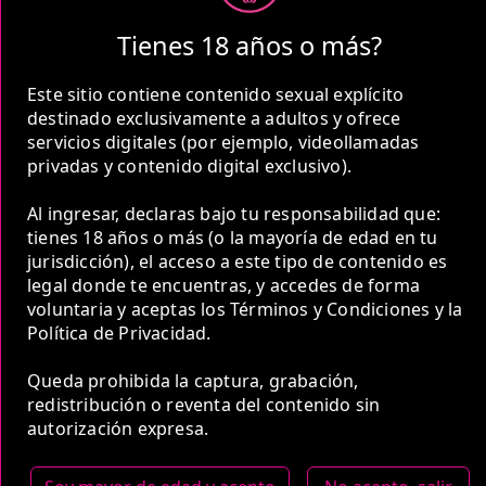
2 Horas
Tienes 18 años o más?
COP 550,000.00
Este sitio contiene contenido sexual explícito
destinado exclusivamente a adultos y ofrece
servicios digitales (por ejemplo, videollamadas
privadas y contenido digital exclusivo).
Al ingresar, declaras bajo tu responsabilidad que:
5 Horas
tienes 18 años o más (o la mayoría de edad en tu
COP 900,000.00
jurisdicción), el acceso a este tipo de contenido es
legal donde te encuentras, y accedes de forma
voluntaria y aceptas los Términos y Condiciones y la
Estas tarifas incluyen transporte y preservativos
Política de Privacidad.
Medio de Pago:
Queda prohibida la captura, grabación,
redistribución o reventa del contenido sin
autorización expresa.