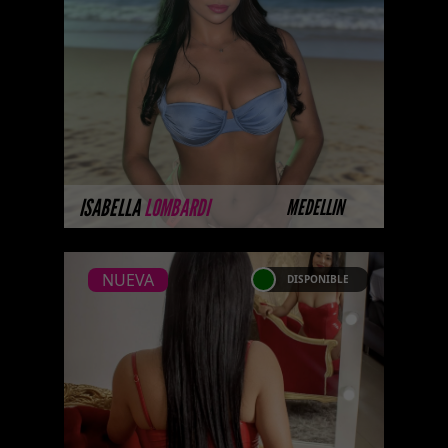
Algunas de nuestras modelos
aún no tienen imágenes
disponibles en la web porque
están completando su sesión
fotográfica prof ...
MÁS INFORMACIÓN
ISABELLA
LOMBARDI
MEDELLIN
NUEVA
DISPONIBLE
NUEVA
LIA POSADA
Soy Lia Posada , una mujer
apasionada por el arte de la
buena compañía y los momentos
memorables. Me considero una