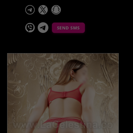
telegram
x
snapchat
viber
Telegram La Celestina
SEND SMS