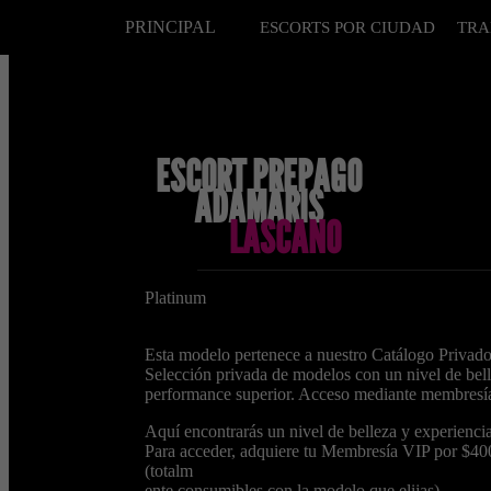
PRINCIPAL
ESCORTS POR CIUDAD
TRA
ESCORT PREPAGO
ADAMARIS
LASCANO
Platinum
Esta modelo pertenece a nuestro Catálogo Privado
Selección privada de modelos con un nivel de bel
performance superior. Acceso mediante membresí
Aquí encontrarás un nivel de belleza y experiencia
Para acceder, adquiere tu Membresía VIP por $4
(totalm
ente consumibles con la modelo que elijas).