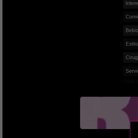
Inter
Comi
Bebi
Estil
Cirug
Servi
Perfi