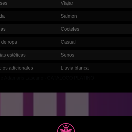
eses
Viajar
da
Salmon
das
Cocteles
o de ropa
Casual
ías estéticas
Senos
cios adicionales
Lluvia blanca
l de Adamaris Lascano - CATALOGO PLATINO