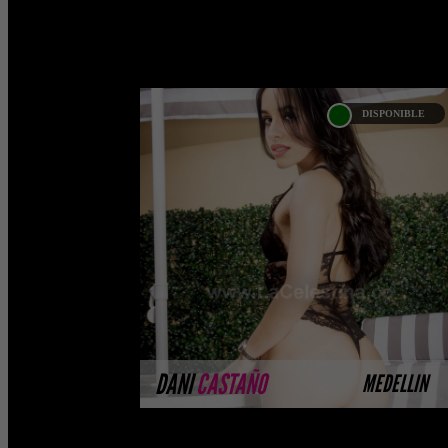
DISPONIBLE
DANI CASTAÑO
Próximamente.... Algunas de nuestras
modelos aún no tienen imágenes
disponibles en la web porque están
completando su sesión ...
MÁS INFORMACIÓN
DANI
CASTAÑO
MEDELLIN