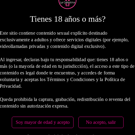
Tienes 18 años o más?
Este sitio contiene contenido sexual explícito destinado
exclusivamente a adultos y ofrece servicios digitales (por ejemplo,
videollamadas privadas y contenido digital exclusivo).
2 Horas
Al ingresar, declaras bajo tu responsabilidad que: tienes 18 años o
más (o la mayoría de edad en tu jurisdicción), el acceso a este tipo de
contenido es legal donde te encuentras, y accedes de forma
COP 900,000.00
voluntaria y aceptas los Términos y Condiciones y la Política de
Privacidad.
Estas tarifas incluyen transporte y preservativos
Queda prohibida la captura, grabación, redistribución o reventa del
Medio de Pago:
contenido sin autorización expresa.
Soy mayor de edad y acepto
No acepto, salir