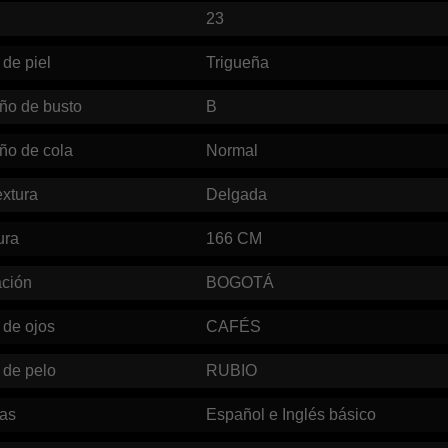
23
 de piel
Trigueña
ño de busto
B
ño de cola
Normal
xtura
Delgada
ura
166
CM
ación
BOGOTÁ
 de ojos
CAFÉS
 de pelo
RUBIO
mas
Español e Inglés básico