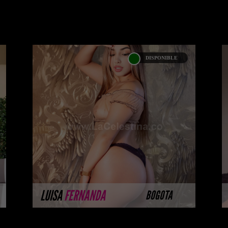
DISPONIBLE
LUISA FERNANDA
GIRALDO
Tengo que admitir que tengo debilidad
por el sexo desde pequeña Escorts
jovenes , por eso quiero besarte,
acariciarte y me puedes ...
MÁS INFORMACIÓN
LUISA
FERNANDA
BOGOTA