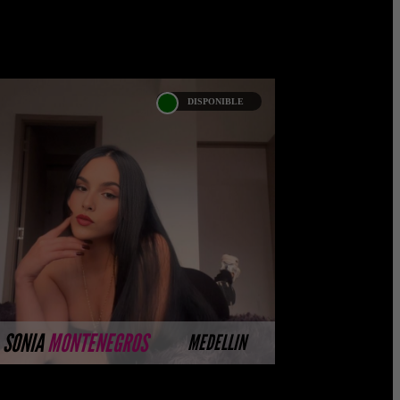
DISPONIBLE
SONIA
MONTENEGROS
Próximamente.... Algunas de nuestras
modelos aún no tienen imágenes
disponibles en la web porque están
completando su sesión ...
MÁS INFORMACIÓN
SONIA
MONTENEGROS
MEDELLIN