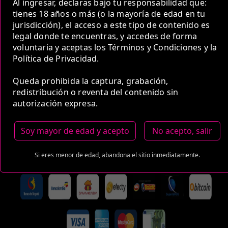
Al ingresar, declaras bajo tu responsabilidad que:
COP 850,000.00
tienes 18 años o más (o la mayoría de edad en tu
jurisdicción), el acceso a este tipo de contenido es
legal donde te encuentras, y accedes de forma
voluntaria y aceptas los Términos y Condiciones y la
Política de Privacidad.
5 Horas
Queda prohibida la captura, grabación,
COP 1,400,000.00
redistribución o reventa del contenido sin
autorización expresa.
Estas tarifas incluyen transporte y preservativos
Soy mayor de edad y acepto
No acepto, salir
Medio de Pago:
Si eres menor de edad, abandona el sitio inmediatamente.