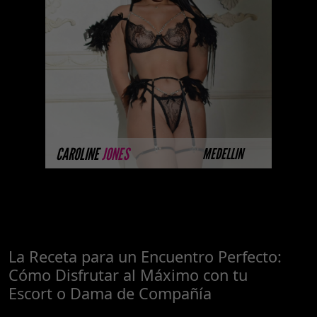
Platinum Esta modelo pertenece
a nuestro Catálogo Privado
Platinum. Selección privada de
modelos con un nivel de belleza
y perform ...
MÁS INFORMACIÓN
CAROLINE
JONES
MEDELLIN
La Receta para un Encuentro Perfecto:
Cómo Disfrutar al Máximo con tu
Escort o Dama de Compañía