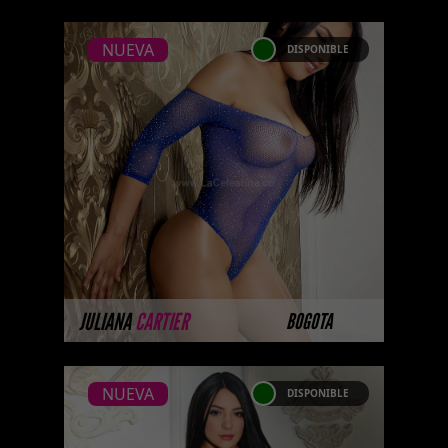
NUEVA
DISPONIBLE
NUEVA
JULIANA CARTIER
Provocadora seductora Escorts
Bogota con grandes pechos y
cola perfecta para darte el mejor
anal, Escorts pelinegras soy una
...
MÁS INFORMACIÓN
JULIANA
CARTIER
BOGOTA
NUEVA
DISPONIBLE
NUEVA
CAROLINE JONES -
CATALAGO PLATINO