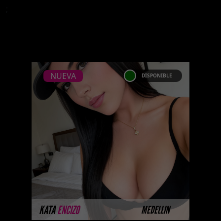
;
NUEVA
DISPONIBLE
NUEVA
KATA ENCIZO
Próximamente.... Algunas de
nuestras modelos aún no tienen
imágenes disponibles en la web
porque están completando su
sesión ...
MÁS INFORMACIÓN
KATA
ENCIZO
MEDELLIN