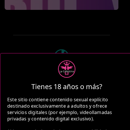
1 Hora
COP 450,000.00
Tienes 18 años o más?
Este sitio contiene contenido sexual explícito
destinado exclusivamente a adultos y ofrece
servicios digitales (por ejemplo, videollamadas
privadas y contenido digital exclusivo).
2 Horas