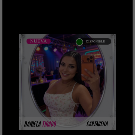
;
NUEVA
DISPONIBLE
NUEVA
DANIELA TIRADO -
CATALOGO PLATINO
Platinum Esta modelo pertenece a
nuestro Catálogo Privado Platinum.
Selección privada de modelos con un
nivel de belleza y perform ...
MÁS INFORMACIÓN
DANIELA
TIRADO
CARTAGENA