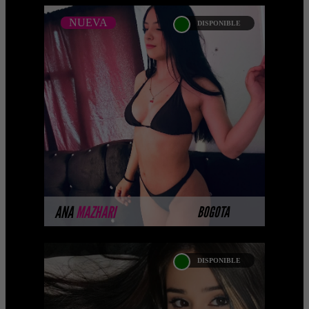
NUEVA
DISPONIBLE
NUEVA
ANA MAZHARI
Próximamente.... Algunas de nuestras
modelos aún no tienen imágenes
disponibles en la web porque están
completando su sesión ...
MÁS INFORMACIÓN
ANA
MAZHARI
BOGOTA
DISPONIBLE
LILIANA CRUZ