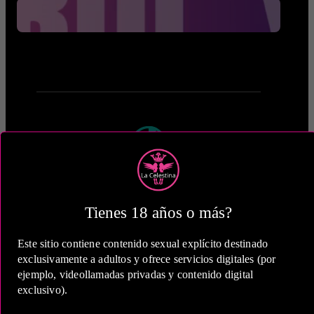
1 Hora
COP 500,000.00
Tienes 18 años o más?
Este sitio contiene contenido sexual explícito destinado
exclusivamente a adultos y ofrece servicios digitales (por
ejemplo, videollamadas privadas y contenido digital
exclusivo).
2 Horas