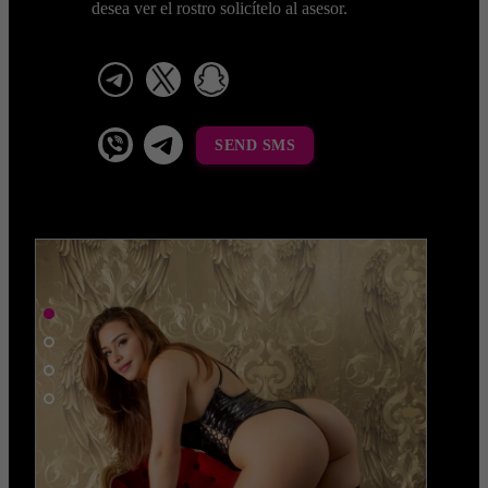
desea ver el rostro solicítelo al asesor.
telegram
x
snapchat
viber
Telegram La Celestina
SEND SMS