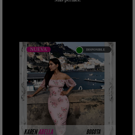
;
NUEVA
DISPONIBLE
NUEVA
KAREN ABELLA -
CATALAGO PLATINO
__ Platinum Esta modelo pertenece a
nuestro Catálogo Privado Platinum.
Selección privada de modelos con un
nivel de belleza y perf ...
MÁS INFORMACIÓN
KAREN
ABELLA
BOGOTA