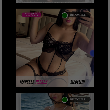
NUEVA
DISPONIBLE
NUEVA
MARCELA PELAEZ
Próximamente.... Algunas de nuestras
modelos aún no tienen imágenes
disponibles en la web porque están
completando su sesión ...
MÁS INFORMACIÓN
MARCELA
PELAEZ
MEDELLIN
DISPONIBLE
SALMA MILAN-CATALOGO