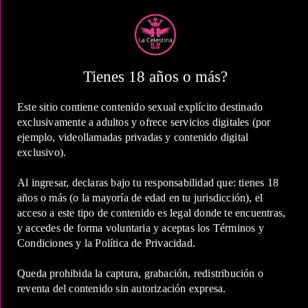
1 Hora
COP 550,000.00
Tienes 18 años o más?
Este sitio contiene contenido sexual explícito destinado
exclusivamente a adultos y ofrece servicios digitales (por
ejemplo, videollamadas privadas y contenido digital
exclusivo).
2 Horas
Al ingresar, declaras bajo tu responsabilidad que: tienes 18
COP 900,000.00
años o más (o la mayoría de edad en tu jurisdicción), el
acceso a este tipo de contenido es legal donde te encuentras,
y accedes de forma voluntaria y aceptas los Términos y
Condiciones y la Política de Privacidad.
Queda prohibida la captura, grabación, redistribución o
5 Horas
reventa del contenido sin autorización expresa.