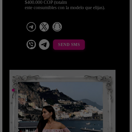
$400.000 COP (totalm
ente consumibles con la modelo que elijas).
telegram
x
snapchat
viber
Telegram La Celestina
SEND SMS