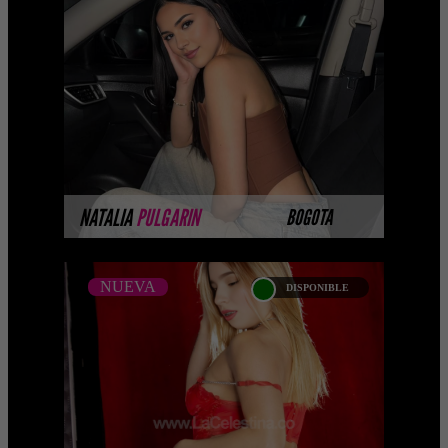
...Próximamente.... Algunas de nuestras
modelos aún no tienen imágenes
disponibles en la web porque están
completando su ses ...
MÁS INFORMACIÓN
NATALIA
PULGARIN
BOGOTA
NUEVA
DISPONIBLE
NUEVA
JAZMIN PINTO
Próximamente.... Algunas de nuestras
modelos aún no tienen imágenes
disponibles en la web porque están
completando su sesión ...