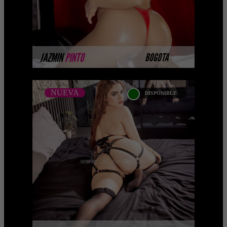
MÁS INFORMACIÓN
JAZMIN
PINTO
BOGOTA
NUEVA
DISPONIBLE
NUEVA
SCARLETH ANDERSON
Call girls Bogota Scarleth es una chica
complaciente y muy sexy. Es una mujer
experimentada a pesar de su juventud,
ama y disfruta ...
MÁS INFORMACIÓN