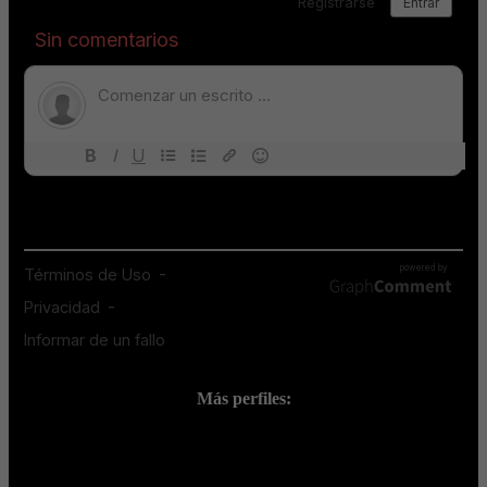
Más perfiles:
;