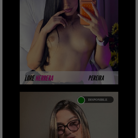
LORE HERRERA
... Próximamente.... Algunas de
nuestras modelos aún no tienen
imágenes disponibles en la web porque
están completando su se ...
MÁS INFORMACIÓN
LORE
HERRERA
PEREIRA
DISPONIBLE
MONICA AGUDELO
...Próximamente.... Algunas de nuestras
modelos aún no tienen imágenes
disponibles en la web porque están