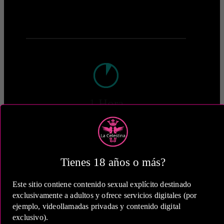
1 Hora
COP 950,000.00
Tienes 18 años o más?
Este sitio contiene contenido sexual explícito destinado
2 Horas
exclusivamente a adultos y ofrece servicios digitales (por
ejemplo, videollamadas privadas y contenido digital
COP 1,500,000.00
exclusivo).