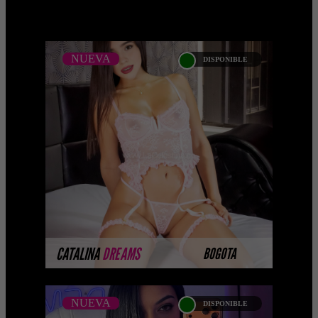
NUEVA
DISPONIBLE
NUEVA
CATALINA DREAMS
Soy Catalina Dreams , una mujer
atractiva, con una personalidad vibrante
y una presencia que no pasa
desapercibida. Me gusta conec ...
MÁS INFORMACIÓN
CATALINA
DREAMS
BOGOTA
NUEVA
DISPONIBLE
NUEVA