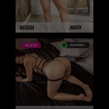
MÁS INFORMACIÓN
NATASHA
BOGOTA
NUEVA
DISPONIBLE
NUEVA
ANDREA DIAZ
Escorts culonas Soy una chica
multiorgasmica con una gran
cola y unos deliciosos pechos
frescos. Soy una chica escorts
vip e ...
MÁS INFORMACIÓN