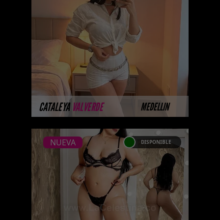
Próximamente.... Algunas de
nuestras modelos aún no tienen
imágenes disponibles en la web
porque están completando su
sesión ...
MÁS INFORMACIÓN
CATALEYA
VALVERDE
MEDELLIN
NUEVA
DISPONIBLE
NUEVA
NATASHA GUERRERO
La esbelta silueta de Natasha
Escorts Rubias , creada a través
de horas de entrenamiento en el
gym, combina a la perfección ...