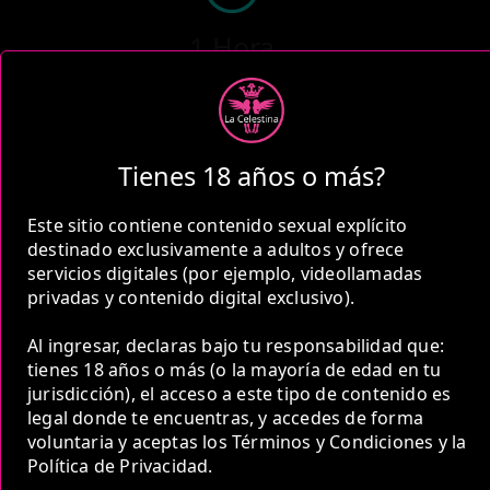
1 Hora
COP 800,000.00
Tienes 18 años o más?
Este sitio contiene contenido sexual explícito
2 Horas
destinado exclusivamente a adultos y ofrece
COP 1,200,000.00
servicios digitales (por ejemplo, videollamadas
privadas y contenido digital exclusivo).
Al ingresar, declaras bajo tu responsabilidad que:
tienes 18 años o más (o la mayoría de edad en tu
jurisdicción), el acceso a este tipo de contenido es
5 Horas
legal donde te encuentras, y accedes de forma
voluntaria y aceptas los Términos y Condiciones y la
COP 2,200,000.00
Política de Privacidad.