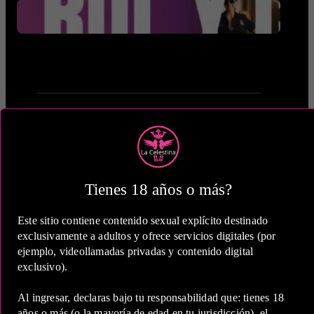
1 Hora
Tienes 18 años o más?
COP 1,200,000.00
Este sitio contiene contenido sexual explícito destinado
exclusivamente a adultos y ofrece servicios digitales (por
ejemplo, videollamadas privadas y contenido digital
exclusivo).
Al ingresar, declaras bajo tu responsabilidad que: tienes 18
2 Horas
años o más (o la mayoría de edad en tu jurisdicción), el