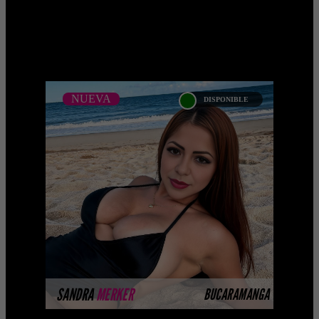
;
NUEVA
DISPONIBLE
NUEVA
SANDRA MERKER
...Próximamente.... Algunas de nuestras
modelos aún no tienen imágenes
disponibles en la web porque están
completando su ses ...
MÁS INFORMACIÓN
SANDRA
MERKER
BUCARAMANGA