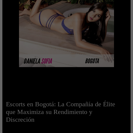
Soy Daniela Escorts Bogota y te daré
los mejores momentos de tu vida,
satisfaciendo cada uno de tus deseos
más íntimos ...
MÁS INFORMACIÓN
DANIELA
SOFIA
BOGOTA
Escorts en Bogotá: La Compañía de Élite
que Maximiza su Rendimiento y
Discreción