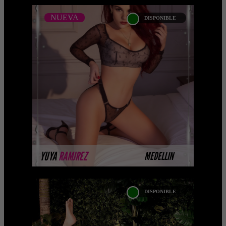
NUEVA
DISPONIBLE
NUEVA
YUYA RAMJREZ -
CATALOGO PLATINO
Platinum Esta modelo pertenece a
nuestro Catálogo Privado Platinum.
Selección privada de modelos con un
nivel de belleza y perform ...
MÁS INFORMACIÓN
YUYA
RAMJREZ
MEDELLIN
DISPONIBLE
DANIELA SOFIA
CAMACHO