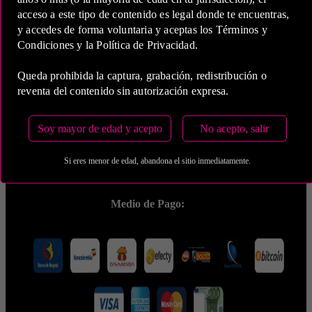
COP 2,100,000.00
acceso a este tipo de contenido es legal donde te encuentras,
y accedes de forma voluntaria y aceptas los Términos y
Condiciones y la Política de Privacidad.
Queda prohibida la captura, grabación, redistribución o
reventa del contenido sin autorización expresa.
5 Horas
Soy mayor de edad y acepto
No acepto, salir
COP 4,700,000.00
Si eres menor de edad, abandona el sitio inmediatamente.
Estas tarifas incluyen transporte y preservativos
Medio de Pago: