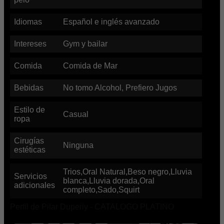
Idiomas
Español e inglés avanzado
Intereses
Gym y bailar
Comida
Comida de Mar
Bebidas
No tomo Alcohol, Prefiero Jugos
Estilo de
Casual
ropa
Cirugías
Ninguna
estéticas
Trios,Oral Natural,Beso negro,Lluvia
Servicios
blanca,Lluvia dorada,Oral
adicionales
completo,Sado,Squirt
Perfil de Pilar Duperly - CATALOGO PLATINO