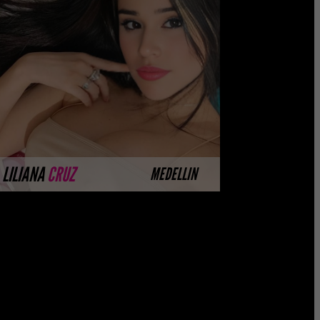
Próximamente.... Algunas de nuestras
modelos aún no tienen imágenes
disponibles en la web porque están
completando su sesión ...
MÁS INFORMACIÓN
LILIANA
CRUZ
MEDELLIN