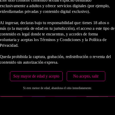
Este sitio contiene contenido sexual explícito destinado
exclusivamente a adultos y ofrece servicios digitales (por ejemplo,
videollamadas privadas y contenido digital exclusivo).
2 Horas
Al ingresar, declaras bajo tu responsabilidad que: tienes 18 años o
COP 1,200,000.00
más (o la mayoría de edad en tu jurisdicción), el acceso a este tipo de
contenido es legal donde te encuentras, y accedes de forma
voluntaria y aceptas los Términos y Condiciones y la Política de
Estas tarifas incluyen transporte y preservativos
Privacidad.
Medio de Pago:
Queda prohibida la captura, grabación, redistribución o reventa del
contenido sin autorización expresa.
Soy mayor de edad y acepto
No acepto, salir
Si eres menor de edad, abandona el sitio inmediatamente.