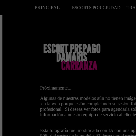
PRINCIPAL
ESCORTS POR CIUDAD
TRA
ESCORT PREPAGO
DAMARIS
CARRANZA
Próximamente....
Algunas de nuestras modelos aún no tienen imáge
en la web porque están completando su sesión fot
profesional. Si deseas ver fotos para agendarla sol
información a nuestro equipo de servicio al cliente
Esta fotografía fue modificada con IA con una ap
80% del rostro de la modelo. Si desea ver el rostro 