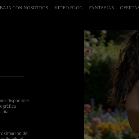
BAJA CON NOSOTROS
VIDEO BLOG
FANTASIAS
OFERTA
nes disponibles
ográfica
icita
roximación del
solicítelo al