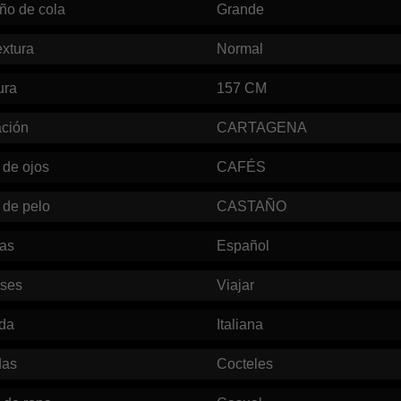
ño de cola
Grande
xtura
Normal
ura
157
CM
ación
CARTAGENA
 de ojos
CAFÉS
 de pelo
CASTAÑO
mas
Español
eses
Viajar
da
Italiana
das
Cocteles