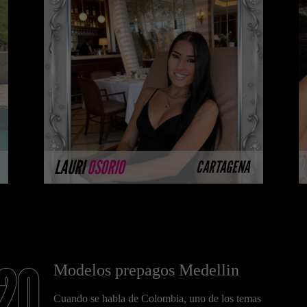
CATALOGO PLATINO
Platinum Esta modelo pertenece a
nuestro Catálogo Privado Platinum.
Selección privada de modelos con un
nivel de belleza y perform ...
MÁS INFORMACIÓN
LAURI
OSORIO
CARTAGENA
20
Modelos prepagos Medellin
Cuando se habla de Colombia, uno de los temas