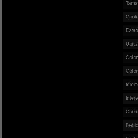
Tama
Conte
Estat
Ubic
Color
Color
Idio
Inter
Comi
Bebi