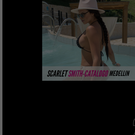
CATALOGO PLATINO
Platinum Esta modelo pertenece a
nuestro Catálogo Privado Platinum.
Selección privada de modelos con un
nivel de belleza y perform ...
MÁS INFORMACIÓN
SCARLET
SMITH-CATALOGO
MEDELLIN