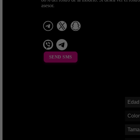
asesor.
telegram
x
snapchat
viber
Telegram La Celestina
SEND SMS
Edad
Color
Tama