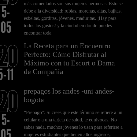
más comentados son sus mujeres hermosas. Esto se
5-
debe a la diversidad; rubias, morenas, altas, bajitas,
esbeltas, gorditas, jóvenes, maduritas. ¡Hay para
05
todos los gustos! y la ciudad en donde puedes
encontrar toda
20
La Receta para un Encuentro
Perfecto: Cómo Disfrutar al
Máximo con tu Escort o Dama
5-11
de Compañía
20
prepagos los andes -uni andes-
bogota
“Prepago”: Si crees que este término se refiere a un
5-
celular o a una tarjeta de salud, te equivocas. No
sabes nada, muchos jóvenes lo usan para referirse a
05
mujeres estudiantes que tienen altos ingresos,