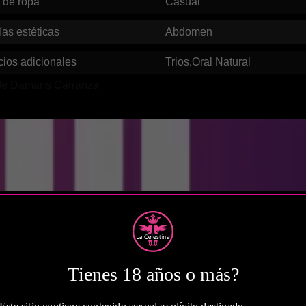
o de ropa
Casual
ías estéticas
Abdomen
cios adicionales
Trios,Oral Natural
 de Damaris Carranza
Tienes 18 años o más?