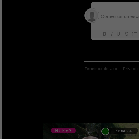
;
NUEVA
DISPONIBLE
NUEVA
SCARLET SMITH-