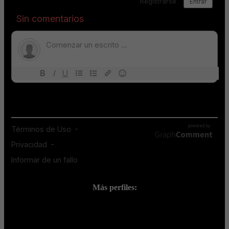
Más perfiles:
;