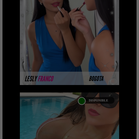
LESLY FRANCO -
CATALOGO PLATINO
Platinum Esta modelo pertenece a
nuestro Catálogo Privado Platinum.
Selección privada de modelos con un
nivel de belleza y perform ...
MÁS INFORMACIÓN
LESLY
FRANCO
BOGOTA
DISPONIBLE
PAULA BERNAL-
CATALOGO PLATINO
Platinum Esta modelo pertenece a
nuestro Catálogo Privado Platinum.