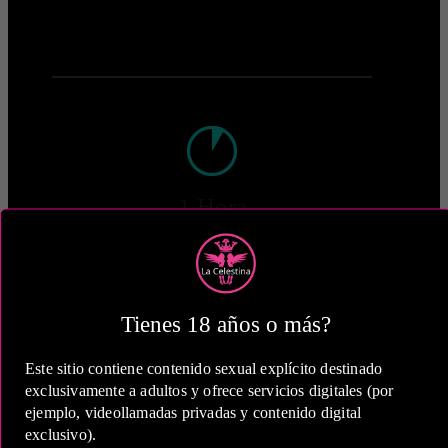
1 Hora
COP 650,000.00
Tienes 18 años o más?
Este sitio contiene contenido sexual explícito destinado
2 Horas
exclusivamente a adultos y ofrece servicios digitales (por
ejemplo, videollamadas privadas y contenido digital
COP 1,100,000.00
exclusivo).