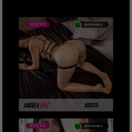
NUEVA
DISPONIBLE
NUEVA
ANDREA DIAZ
Escorts culonas Soy una chica
multiorgasmica con una gran cola y
unos deliciosos pechos frescos. Soy una
chica escorts vip e ...
MÁS INFORMACIÓN
ANDREA
DIAZ
BOGOTA
NUEVA
DISPONIBLE
NUEVA