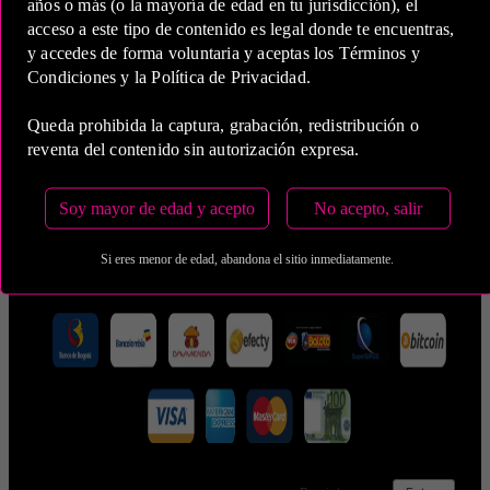
años o más (o la mayoría de edad en tu jurisdicción), el
acceso a este tipo de contenido es legal donde te encuentras,
y accedes de forma voluntaria y aceptas los Términos y
Condiciones y la Política de Privacidad.
5 Horas
Queda prohibida la captura, grabación, redistribución o
COP 2,700,000.00
reventa del contenido sin autorización expresa.
Soy mayor de edad y acepto
No acepto, salir
Estas tarifas incluyen transporte y preservativos
Medio de Pago:
Si eres menor de edad, abandona el sitio inmediatamente.