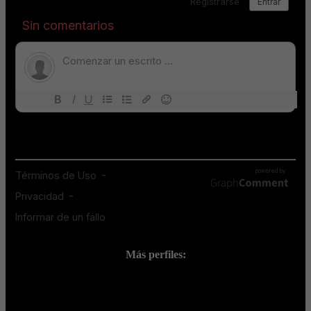
Más perfiles:
;