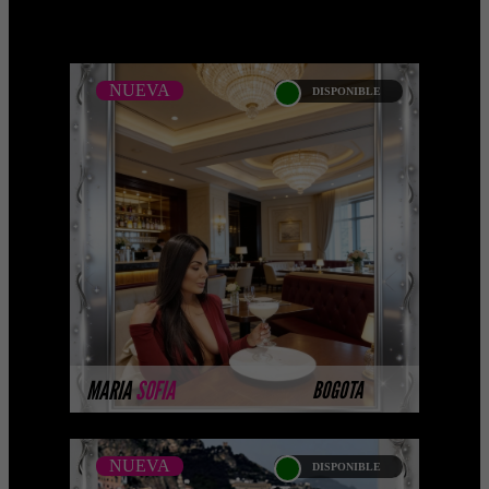
NUEVA
DISPONIBLE
NUEVA
MARIA SOFIA BADEL -
CATALOGO PLATINO
Platinum Esta modelo pertenece a
nuestro Catálogo Privado Platinum.
Selección privada de modelos con un
nivel de belleza y perform ...
MÁS INFORMACIÓN
MARIA
SOFIA
BOGOTA
NUEVA
DISPONIBLE
NUEVA