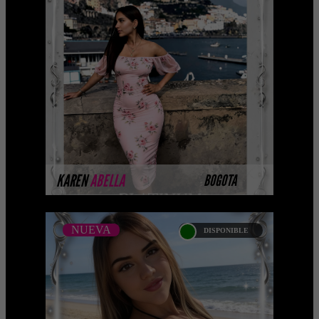
KAREN ABELLA -
CATALAGO PLATINO
__ Platinum Esta modelo pertenece a
nuestro Catálogo Privado Platinum.
Selección privada de modelos con un
nivel de belleza y perf ...
MÁS INFORMACIÓN
KAREN
ABELLA
BOGOTA
NUEVA
DISPONIBLE
NUEVA
ALEJANDRA DIAZ -
CATALOGO PLATINO
Platinum Esta modelo pertenece a
nuestro Catálogo Privado Platinum.