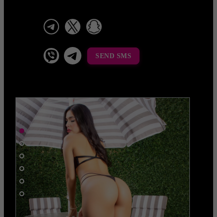
telegram
x
snapchat
viber
Telegram La Celestina
SEND SMS