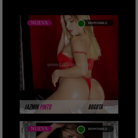
NUEVA
DISPONIBLE
NUEVA
JAZMIN PINTO
Próximamente.... Algunas de nuestras
modelos aún no tienen imágenes
disponibles en la web porque están
completando su sesión ...
MÁS INFORMACIÓN
JAZMIN
PINTO
BOGOTA
NUEVA
DISPONIBLE
NUEVA
LAURA SOFIA ARBOLEDA