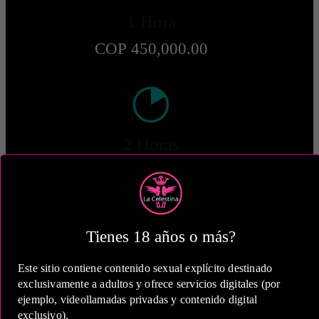
1 Hora
COP 450,000.00
2 Horas
COP 800,000.00
Tienes 18 años o más?
5 Horas
Este sitio contiene contenido sexual explícito destinado
exclusivamente a adultos y ofrece servicios digitales (por
COP 1,800,000.00
ejemplo, videollamadas privadas y contenido digital
exclusivo).