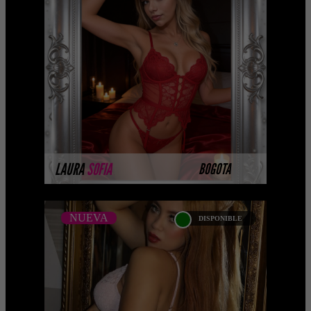
- CATALOGO PLATINO
Platinum Esta modelo pertenece a
nuestro Catálogo Privado Platinum.
Selección privada de modelos con un
nivel de belleza y perform ...
MÁS INFORMACIÓN
LAURA
SOFIA
BOGOTA
NUEVA
DISPONIBLE
NUEVA
SONIA VERA - MEDELLIN
...Próximamente.... Algunas de nuestras
modelos aún no tienen imágenes
disponibles en la web porque están
completando su ses ...