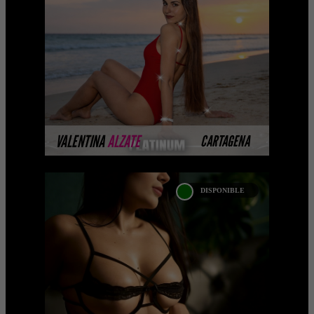
Platinum Esta modelo pertenece a
nuestro Catálogo Privado Platinum.
Selección privada de modelos con un
nivel de belleza y perform ...
MÁS INFORMACIÓN
VALENTINA
ALZATE
CARTAGENA
DISPONIBLE
PAULI VILLEGAS
Próximamente.... Algunas de nuestras
modelos aún no tienen imágenes
disponibles en la web porque están
completando su sesión ...