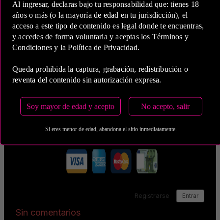
Al ingresar, declaras bajo tu responsabilidad que: tienes 18
años o más (o la mayoría de edad en tu jurisdicción), el
5 Horas
acceso a este tipo de contenido es legal donde te encuentras,
y accedes de forma voluntaria y aceptas los Términos y
COP 2,200,000.00
Condiciones y la Política de Privacidad.
Queda prohibida la captura, grabación, redistribución o
Estas tarifas incluyen transporte y preservativos
reventa del contenido sin autorización expresa.
Medio de Pago:
Soy mayor de edad y acepto
No acepto, salir
Si eres menor de edad, abandona el sitio inmediatamente.