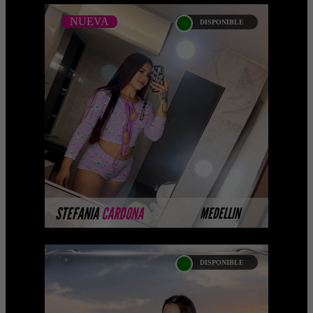
NUEVA
DISPONIBLE
NUEVA
STEFANIA CARDONA
Próximamente.... Algunas de nuestras
modelos aún no tienen imágenes
disponibles en la web porque están
completando su sesión ...
MÁS INFORMACIÓN
STEFANIA
CARDONA
MEDELLIN
DISPONIBLE
VALENTINA ALZATE -
CATALOGO PLATINO