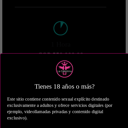
1 Hora
COP 550,000.00
Tienes 18 años o más?
2 Horas
Este sitio contiene contenido sexual explícito destinado
COP 900,000.00
exclusivamente a adultos y ofrece servicios digitales (por
ejemplo, videollamadas privadas y contenido digital
exclusivo).